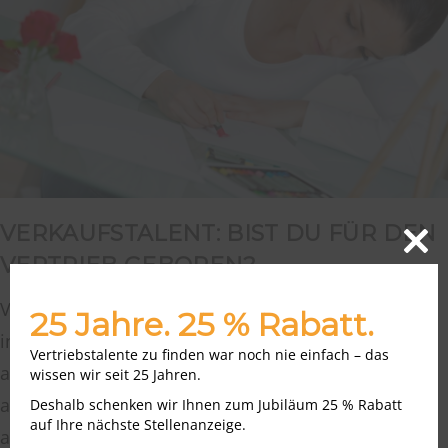
VERKAUFSTALENT: BIST DU FÜR DEN
VERTRIEB GEBOREN?
Close
this
modu
Vertrieb liebt oder hasst man, so sehen es viele
25 Jahre. 25 % Rabatt.
innerhalb der Branche. Andererseits gibt es jedoch
Vertriebstalente zu finden war noch nie einfach – das
auch die Möglichkeit, sich Tätigkeiten im Vertrieb
wissen wir seit 25 Jahren.
anzutrainieren. Grundsätzlich ist jedoch davon
Deshalb schenken wir Ihnen zum Jubiläum 25 % Rabatt
auf Ihre nächste Stellenanzeige.
auszugehen, dass zumindest eine positive