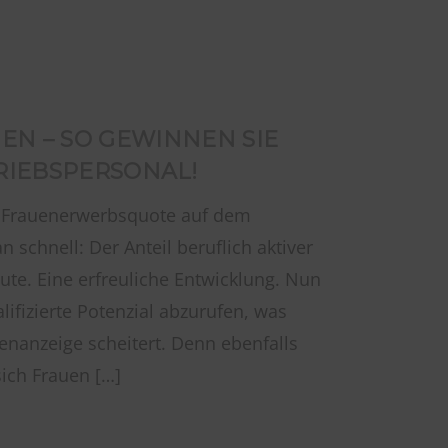
EN – SO GEWINNEN SIE
RIEBSPERSONAL!
r Frauenerwerbsquote auf dem
schnell: Der Anteil beruflich aktiver
te. Eine erfreuliche Entwicklung. Nun
ifizierte Potenzial abzurufen, was
lenanzeige scheitert. Denn ebenfalls
sich Frauen […]