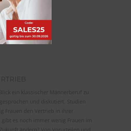
ERTRIEB
Blick ein klassischer Männerberuf zu
gesprochen und diskutiert. Studien
 Frauen den Vertrieb in ihrer
 gibt es noch immer wenig Frauen im
 Zukunft ändern? Von Vorurteilen und