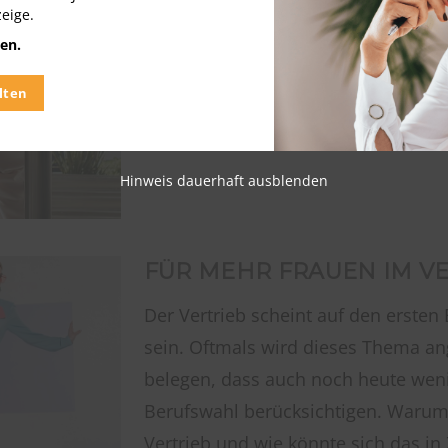
Sales und Marketing 2004 […]
zeige.
en.
07.10.2019
Artikel lesen
lten
Hinweis dauerhaft ausblenden
FÜR MEHR FRAUEN IM V
Der Vertrieb scheint auf den ersten 
sein. Oftmals wird dieses Thema an
belegen, dass auch noch heute wenig
Berufswahl berücksichtigen. Warum
Vertrieb und wie könnte sich das in