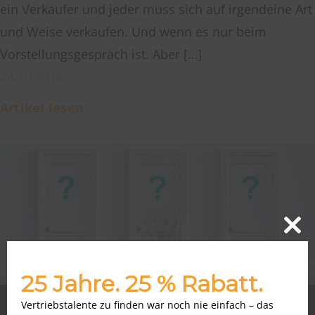
ein Verkäufer und jeder muss sich auf irgendeine Art
und Weise verkaufen. Und wenn es nur beim
Vorstellungsgespräch ist. Aber […]
24.10.2016
Artikel lesen
Close
this
modu
25 Jahre. 25 % Rabatt.
Vertriebstalente zu finden war noch nie einfach – das