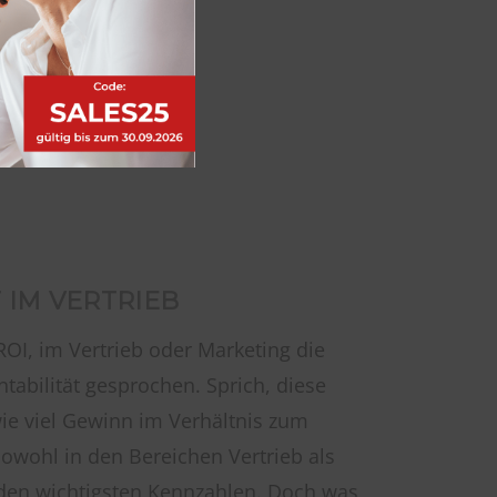
 IM VERTRIEB
ROI, im Vertrieb oder Marketing die
tabilität gesprochen. Sprich, diese
ie viel Gewinn im Verhältnis zum
Sowohl in den Bereichen Vertrieb als
 den wichtigsten Kennzahlen. Doch was