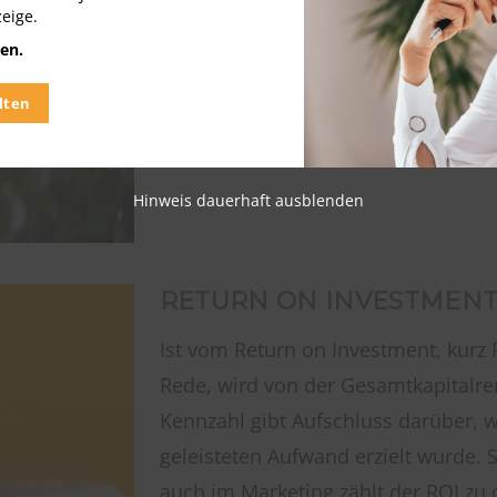
19.11.2020
zeige.
en.
Artikel lesen
lten
Hinweis dauerhaft ausblenden
RETURN ON INVESTMENT
Ist vom Return on Investment, kurz 
Rede, wird von der Gesamtkapitalren
Kennzahl gibt Aufschluss darüber, w
geleisteten Aufwand erzielt wurde. 
auch im Marketing zählt der ROI zu