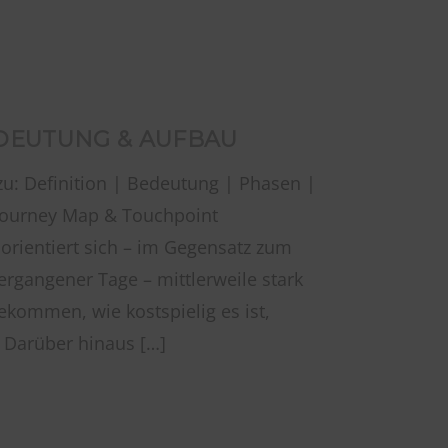
DEUTUNG & AUFBAU
 zu: Definition | Bedeutung | Phasen |
Journey Map & Touchpoint
rientiert sich – im Gegensatz zum
rgangener Tage – mittlerweile stark
kommen, wie kostspielig es ist,
 Darüber hinaus […]