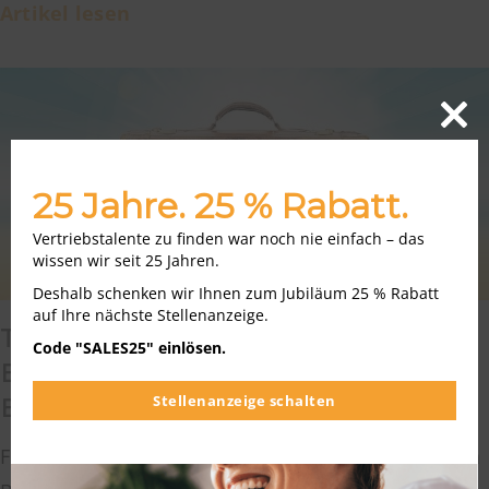
Artikel lesen
Close
this
modu
25 Jahre. 25 % Rabatt.
Vertriebstalente zu finden war noch nie einfach – das
wissen wir seit 25 Jahren.
Deshalb schenken wir Ihnen zum Jubiläum 25 % Rabatt
auf Ihre nächste Stellenanzeige.
THEMA URLAUB IM
Code "SALES25" einlösen.
BEWERBUNGSGESPRÄCH
Stellenanzeige schalten
ERWÄHNEN?
Folgende Zeilen haben uns als Reaktion auf unseren