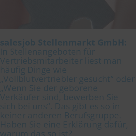
salesjob Stellenmarkt GmbH:
In Stellenangeboten für
Vertriebsmitarbeiter liest man
häufig Dinge wie
„Vollblutvertriebler gesucht“ oder
„Wenn Sie der geborene
Verkäufer sind, bewerben Sie
sich bei uns“. Das gibt es so in
keiner anderen Berufsgruppe.
Haben Sie eine Erklärung dafür,
warum das so ist?