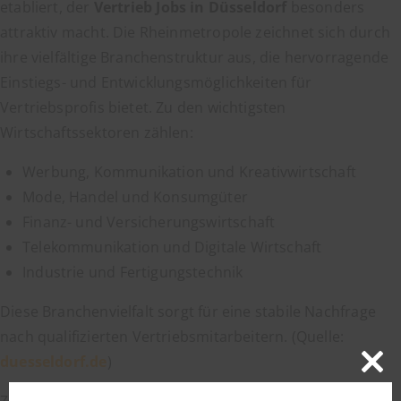
etabliert, der
Vertrieb Jobs in Düsseldorf
besonders
attraktiv macht. Die Rheinmetropole zeichnet sich durch
ihre vielfältige Branchenstruktur aus, die hervorragende
Einstiegs- und Entwicklungsmöglichkeiten für
Vertriebsprofis bietet. Zu den wichtigsten
Wirtschaftssektoren zählen:
Werbung, Kommunikation und Kreativwirtschaft
Mode, Handel und Konsumgüter
Finanz- und Versicherungswirtschaft
Telekommunikation und Digitale Wirtschaft
Industrie und Fertigungstechnik
Diese Branchenvielfalt sorgt für eine stabile Nachfrage
nach qualifizierten Vertriebsmitarbeitern. (Quelle:
duesseldorf.de
)
Close
this