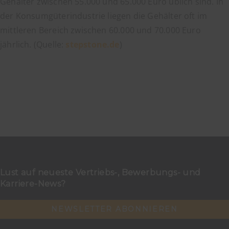
Gehälter zwischen 55.000 und 65.000 Euro üblich sind. In
der Konsumgüterindustrie liegen die Gehälter oft im
mittleren Bereich zwischen 60.000 und 70.000 Euro
jährlich. (Quelle:
stepstone.de
)
Lust auf neueste Vertriebs-, Bewerbungs- und
Karriere-News?
NEWSLETTER ABONNIEREN