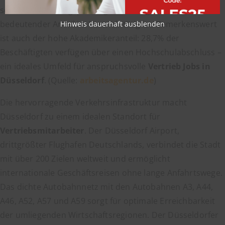
sozialversicherungspflichtig Beschäftigte, wovon ein
bedeutender Anteil im Vertrieb tätig ist. Bemerkenswert
Hinweis dauerhaft ausblenden
ist auch der hohe Akademikeranteil: 28,7% der
Beschäftigten verfügen über einen Hochschulabschluss –
ein ideales Umfeld für anspruchsvolle
Vertrieb Jobs in
Düsseldorf
. (Quelle:
arbeitsagentur.de
)
Die hervorragende Verkehrsinfrastruktur macht
Düsseldorf zu einem idealen Standort für
Vertriebsmitarbeiter
. Der Düsseldorf Airport,
drittgrößter Flughafen Deutschlands, verbindet die Stadt
mit über 200 Zielen weltweit und ermöglicht
internationale Geschäftsreisen ohne lange Anfahrtswege.
Das dichte Autobahnnetz mit den Autobahnen A3, A44,
A46, A52, A57 und A59 sorgt für optimale Erreichbarkeit
der umliegenden Wirtschaftsregionen. Der Düsseldorfer