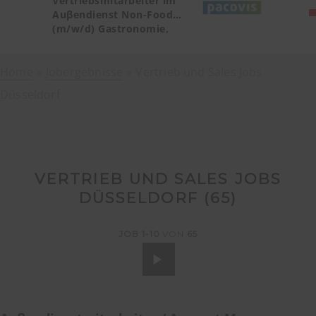
Vertriebsmitarbeiter im
Auβendienst Non-Food
(m/w/d) Gastronomie,
Catering, Deutschland
Teilgebiet Baden-
Home
Jobergebnisse
Württemberg PLZ 72, 77-79
Vertrieb und Sales Jobs
Düsseldorf
VERTRIEB UND SALES JOBS
DÜSSELDORF (
65
)
JOB
1-10
VON
65