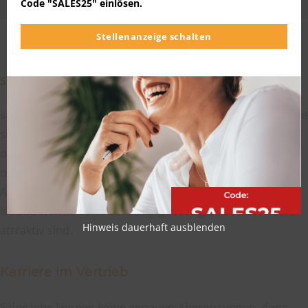
Code "SALES25" einlösen.
Stellenanzeige schalten
Sales Jobs
salesjob.de ist
das
Stellenportal für alle Arbeitnehmer, die
sich für Jobs im Sales interessieren und wissen möchten,
ob sie die richtigen Eigenschaften für diese Tätigkeit
mitbringen. Auf salesjob.de erfahren Sie mehr über das
Arbeiten im Vertrieb, wie zukunftsfähig dieses Berufsbild
ist und welche Sales Stellenangebote gerade besonders
Hinweis dauerhaft ausblenden
attraktiv sind.
Karriere im Vertrieb
Sales Jobs kennen keine genauen Abgrenzungen, denn