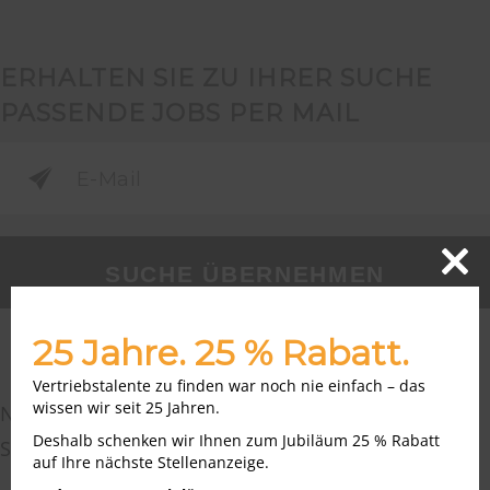
ERHALTEN SIE ZU IHRER SUCHE
PASSENDE JOBS PER MAIL
SUCHE ÜBERNEHMEN
Close
this
modu
25 Jahre. 25 % Rabatt.
Vertriebstalente zu finden war noch nie einfach – das
wissen wir seit 25 Jahren.
Nichts passendes gefunden?
Hier
finden Sie
Deshalb schenken wir Ihnen zum Jubiläum 25 % Rabatt
Stellenangebote der Bundesagentur für Arbeit.
auf Ihre nächste Stellenanzeige.