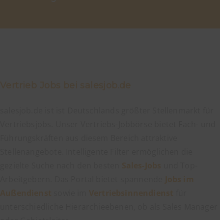
Düsseldorf
Erfurt
Essen
Frankfurt am Main
Halle an der Saale
Hamburg
Vertrieb Jobs bei salesjob.de
Hannover
Karlsruhe
salesjob.de ist ist Deutschlands größter Stellenmarkt für
Kiel
Vertriebsjobs. Unser Vertriebs-Jobbörse bietet Fach- und
Köln
Führungskräften aus diesem Bereich attraktive
Leipzig
Stellenangebote. Intelligente Filter ermöglichen
die
Leverkusen
gezielte Suche nach den besten
Sales-Jobs
und Top-
Mainz
Arbeitgebern. Das Portal bietet spannende
Jobs im
Mannheim
Außendienst
sowie im
Vertriebsinnendienst
für
München
unterschiedliche Hierarchieebenen, ob als Sales Manager
Münster