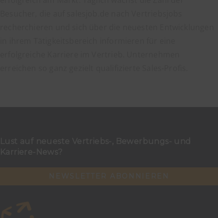
erfolgreich am Markt. Täglich wächst die Zahl der
Besucher, die auf salesjob.de nach Vertriebsjobs
recherchieren und sich über die neuesten Entwicklungen
in ihrem Tätigkeitsbereich informieren für eine
erfolgreiche Karriere im Vertrieb. Unternehmen
erreichen so ganz gezielt qualifizierte Sales-Profis.
Lust auf neueste Vertriebs-, Bewerbungs- und
Karriere-News?
NEWSLETTER ABONNIEREN