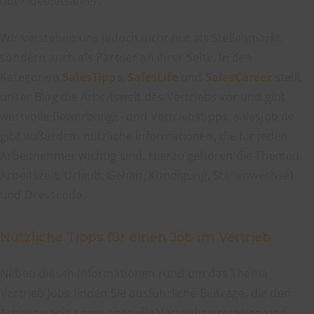
oder Gebietsleiter.
Nürnberg
Oldenburg
Wir verstehen uns jedoch nicht nur als Stellenmarkt,
Potsdam
sondern auch als Partner an Ihrer Seite. In den
Saarbrücken
Kategorien
SalesTipps
,
SalesLife
und
SalesCareer
stellt
Stuttgart
unser Blog die Arbeitswelt des Vertriebs vor und gibt
Ulm
wertvolle Bewerbungs- und Vertriebstipps. salesjob.de
Wuppertal
gibt außerdem nützliche Informationen, die für jeden
Arbeitnehmer wichtig sind. Hierzu gehören die Themen
Arbeitszeit, Urlaub, Gehalt, Kündigung, Stellenwechsel
und Dresscode.
Nützliche Tipps für einen Job im Vertrieb
Neben diesen Informationen rund um das Thema
Vertrieb Jobs finden Sie ausführliche Beiträge, die den
Arbeitsmarkt sowie spezielle Vertriebsstrategien und