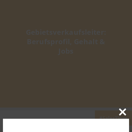
Gebietsverkaufsleiter:
Berufsprofil, Gehalt &
Jobs
SalesTipps
Close
this
modu