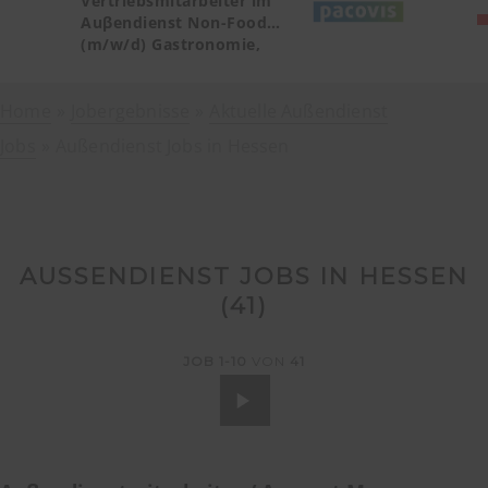
Vertriebsmitarbeiter im
Auβendienst Non-Food
(m/w/d) Gastronomie,
Catering, Deutschland
Teilgebiet Baden-
Home
Jobergebnisse
Württemberg PLZ 72, 77-79
Aktuelle Außendienst
Jobs
Außendienst Jobs in Hessen
AUSSENDIENST JOBS IN HESSEN (
41
)
JOB
1-10
VON
41