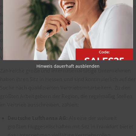
sowie die Logistikbranche. Diese Vielfalt schafft zahlreiche
Möglichkeiten für Spezialisten, die
Außendienst Jobs in
Hessen
suchen. Die zentrale Lage, unterstützt durch ein
dichtes Netz an Autobahnen wie der A3, A5 und A7 sowie
den internationalen Flughafen Frankfurt, ist für
Vertriebsmitarbeiter im Außendienst ein entscheidender
Vorteil, um Kunden schnell und effizient zu erreichen.
Hinweis dauerhaft ausblenden
Zahlreiche große und international tätige Unternehmen
haben ihren Sitz in Hessen und sind kontinuierlich auf der
Suche nach qualifizierten Vertriebsmitarbeitern. Zu den
größten Arbeitgebern der Region, die regelmäßig Stellen
im Vertrieb ausschreiben, zählen:
Deutsche Lufthansa AG:
Als eine der weltweit
größten Fluggesellschaften mit Sitz in Frankfurt bietet
das Unternehmen vielfältige Vertriebsrollen,