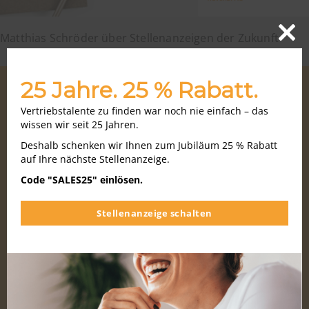
Matthias Schröder über Stellenanzeigen der Zukunft
Close
this
modu
25 Jahre. 25 % Rabatt.
Vertriebstalente zu finden war noch nie einfach – das
wissen wir seit 25 Jahren.
Deshalb schenken wir Ihnen zum Jubiläum 25 % Rabatt
auf Ihre nächste Stellenanzeige.
Code "SALES25" einlösen.
Gebietsverkaufsleiter:
Stellenanzeige schalten
Berufsprofil, Gehalt &
Jobs