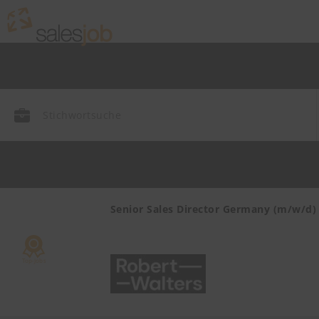
endienst
Senior Sales Director Germany (m/w/d)
mie,
ayern