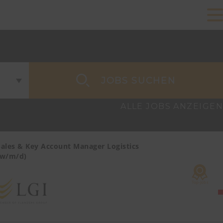
JOBS SUCHEN
ALLE JOBS ANZEIGEN
Sales & Key Account Manager Logistics
Sales & Ke
(w/m/d)
Care/MedTe