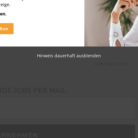
zeige.
betreuung & Außendienst
en.
lten
Hinweis dauerhaft ausblenden
JOB
1-10
VON
10
NDE JOBS PER MAIL
ERNEHMEN