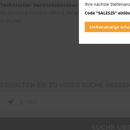
Ihre nächste Stellenan
Technischer Vertriebsberater (m/w/d) – Kunden
DIS AG Leipzig Industrie, Office & Management | Laucha
Code "SALES25" einlös
06.08.2026
Stellenanzeige scha
ERHALTEN SIE ZU IHRER SUCHE PASSE
SUCHE ÜB