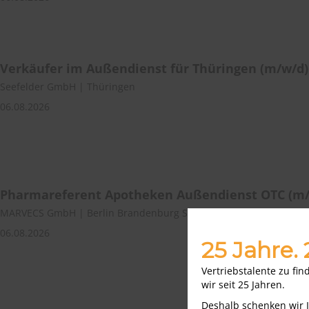
Verkäufer im Außendienst für Thüringen (m/w/d)
Seefelder GmbH | Thüringen
06.08.2026
Pharmareferent Apotheken Außendienst OTC (m/
MARVECS GmbH | Berlin Brandenburg Sachsen-Anhalt Sachsen T
06.08.2026
25 Jahre.
Vertriebstalente zu fi
wir seit 25 Jahren.
Deshalb schenken wir 