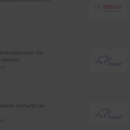
odukteberater im
n-Gebiet
eit
dukte (m/w/d) im
eit