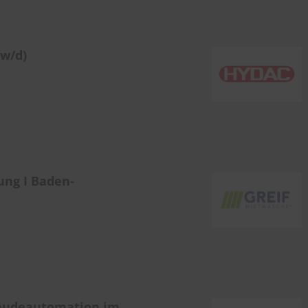
/w/d)
ung I Baden-
bäudeautomation im