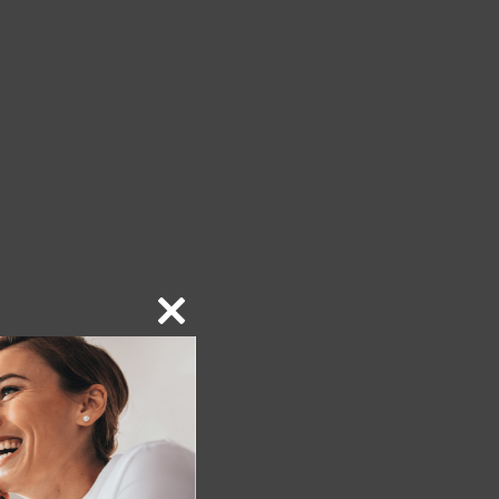
Close
this
module