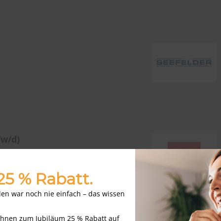
w/d)
hüringen
 25 % Rabatt.
nden war noch nie einfach – das wissen
Ihnen zum Jubiläum 25 % Rabatt auf