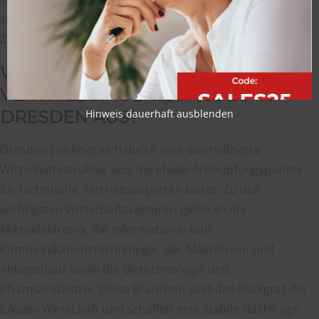
zu einem attraktiven Ort für Ihre berufliche und private
Zukunft.
WAS ZEICHNET
VERTRIEBSINGENIEUR JOBS IN
DRESDEN AUS?
Hinweis dauerhaft ausblenden
Dresden zeichnet sich durch eine diversifizierte
Wirtschaftsstruktur aus, die ideale Anknüpfungspunkte
für technische Vertriebsexperten bietet. Zu den
wichtigsten Wirtschaftssektoren gehören die
Mikroelektronik, die Informations- und
Kommunikationstechnologie, der Maschinen- und
Anlagenbau sowie die Biotechnologie und
Pharmaindustrie. Diese Branchen sind das Rückgrat der
lokalen Wirtschaft und schaffen eine stabile Nachfrage