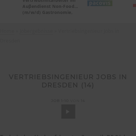
Vertriebsmitarbeiter im
Auβendienst Non-Food
(m/w/d) Gastronomie,
Catering, Deutschland
Teilgebiet Baden-
Home
Jobergebnisse
Württemberg PLZ 72, 77-79
Vertriebsingenieur Jobs in
Dresden
VERTRIEBSINGENIEUR JOBS IN
DRESDEN (
14
)
JOB
1-10
VON
14