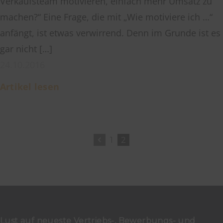
Verkaufsteam motivieren, einfach mehr Umsatz zu
machen?“ Eine Frage, die mit „Wie motiviere ich …“
anfängt, ist etwas verwirrend. Denn im Grunde ist es
gar nicht […]
24.10.2016
Artikel lesen
1
2
Lust auf neueste Vertriebs-, Bewerbungs- und