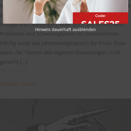
Mitarbeiter kommen zusammen, um das vergangene
Jahr Revue passieren zu lassen. Dabei geht es um
Erfolge und Leistungen. Aber auch um individuelle
Hinweis dauerhaft ausblenden
Probleme und Schwierigkeiten im Unternehmen.
Häufig sorgt das Jahresendgespräch für Frust. Etwa
wenn der Termin den eigenen Erwartungen nicht
gerecht […]
24.10.2016
Artikel lesen