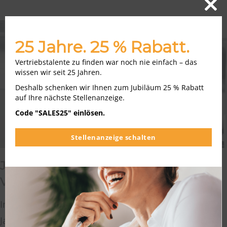
Close
this
modu
25 Jahre. 25 % Rabatt.
Vertriebstalente zu finden war noch nie einfach – das
wissen wir seit 25 Jahren.
Deshalb schenken wir Ihnen zum Jubiläum 25 % Rabatt
auf Ihre nächste Stellenanzeige.
Code "SALES25" einlösen.
Stellenanzeige schalten
JAHRESENDGESPRÄCH:
VORBEREITUNG FÜR MITARBEITER
In vielen Unternehmen stehen die Termine für das
Jahresendgespräch bereits fest. Vorgesetzte und