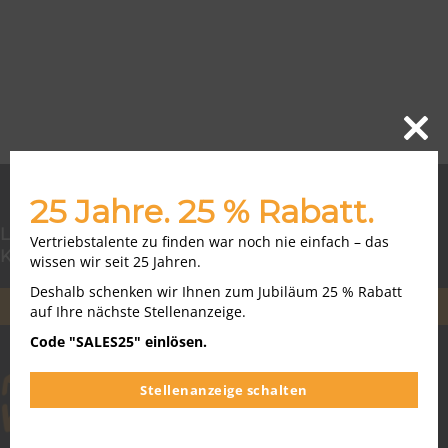
Close
this
modu
25 Jahre. 25 % Rabatt.
Lust auf neueste Vertriebs-, Bewerbungs- und
Vertriebstalente zu finden war noch nie einfach – das
Karriere-News?
wissen wir seit 25 Jahren.
Deshalb schenken wir Ihnen zum Jubiläum 25 % Rabatt
NEWSLETTER ABONNIEREN
auf Ihre nächste Stellenanzeige.
Code "SALES25" einlösen.
Stellenanzeige schalten