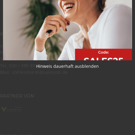
KONTAKT
salesjob Stellenmarkt GmbH
Friedrichstraße 62
10117 Berlin
Tel. 030 / 390 88 450
Hinweis dauerhaft ausblenden
Mail:
stellenmarkt@salesjob.de
PARTNER VON