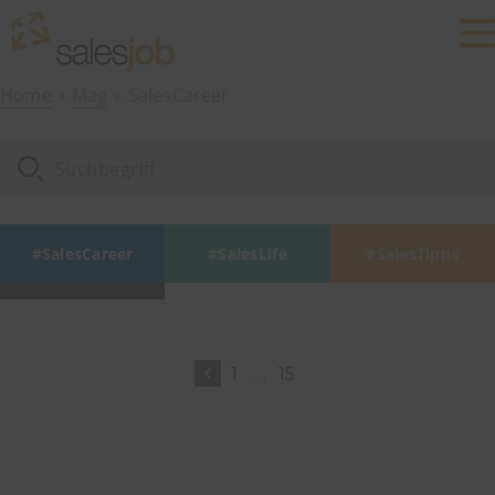
Home
Mag
SalesCareer
SalesCareer
SalesLife
SalesTipps
1
…
15