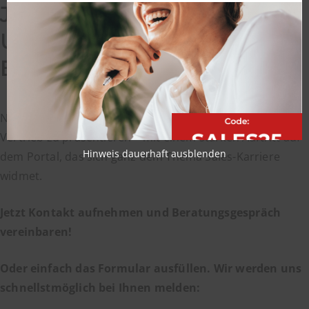
JETZT PROFIL SICHERN
UND SALES-TALENTE
BEGEISTERN
Nutzen Sie die Gelegenheit, sich als Top-Arbeitgeber im
Vertrieb zu präsentieren – mit einem starken Auftritt auf
Hinweis dauerhaft ausblenden
dem Portal, das sich ganz dem Thema Sales-Karriere
widmet.
Jetzt Kontakt aufnehmen und Beratungsgespräch
vereinbaren!
Oder einfach das Formular ausfüllen. Wir werden uns
schnellstmöglich bei Ihnen melden: