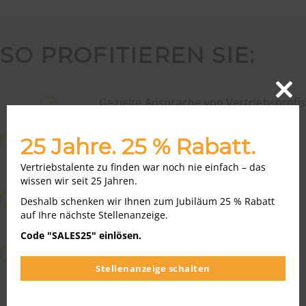
SO PROFITIEREN SIE:
Gezielte Ansprache von Vertriebsprofis
Close
this
modu
Höhere Sichtbarkeit durch Integration im
25 Jahre. 25 % Rabatt.
Stellenmarkt
Vertriebstalente zu finden war noch nie einfach – das
wissen wir seit 25 Jahren.
Hochwertige Präsentation Ihres Unternehmens als
Deshalb schenken wir Ihnen zum Jubiläum 25 % Rabatt
Arbeitgeber für Vertriebler
auf Ihre nächste Stellenanzeige.
Code "SALES25" einlösen.
Authentischer Content für Ihre Employer-Branding-
Stellenanzeige schalten
Strategie