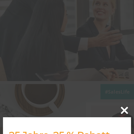
SalesLife
Close
this
modu