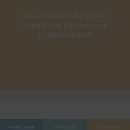
Sales Director: Aufgaben,
Gehalt und Karriereweg
in Deutschland
SalesCareer
SalesLife
SalesTipps