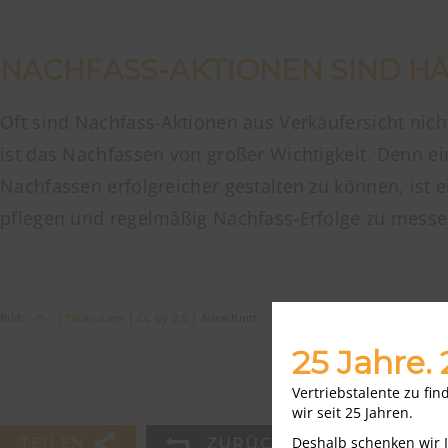
NACHFASS-AKTIONEN SIND HÄ
Oft sind Nachfass-Aktionen aus Verkäufersicht nich
ist das Nachfassen von großer Wichtigkeit. Denn 
Nachfassen erfolgreicher gestalten zu können, ist 
pflegen und regelmâßig Nachfass-Erfolge zu messe
Bild:
_-0-_ | flickr.com
|
CC by 2.0
| Ausschnitt
25 Jahre.
Vertriebstalente zu fi
wir seit 25 Jahren.
Deshalb schenken wir 
TEILEN
ZURÜCK