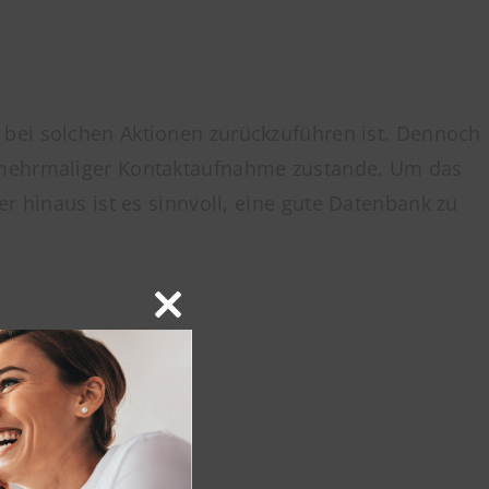
bei solchen Aktionen zurückzuführen ist. Dennoch
h mehrmaliger Kontaktaufnahme zustande. Um das
r hinaus ist es sinnvoll, eine gute Datenbank zu
Close
this
module