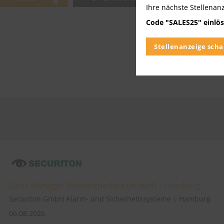
Ihre nächste Stellenan
Code "SALES25" einlös
Stellenanzeige scha
Sales Manager Videosicherheit (m/w/d) – Hamburg
Securiton GmbH Alarm- und Sicherheitssysteme | Hamburg
06.08.2026