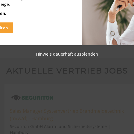
zeige.
en.
lten
Hinweis dauerhaft ausblenden
AKTUELLE VERTRIEB JOBS
Sales Manager Systemvertrieb Brandmeldetechnik
(m/w/d) - Hamburg
Securiton GmbH Alarm- und Sicherheitssysteme |
Hamburg