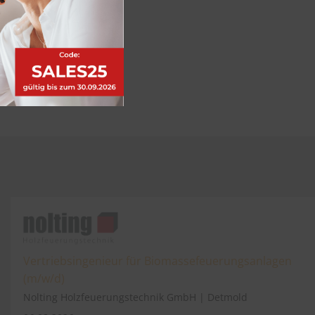
Vertriebsingenieur für Biomassefeuerungsanlagen
(m/w/d)
Nolting Holzfeuerungstechnik GmbH | Detmold