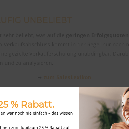
UFIG UNBELIEBT
t sehr beliebt, was auf die
geringen Erfolgsquoten
ein Verkaufsabschluss kommt in der Regel nur nac
eine gezielte Verkäuferschulung unabdingbar. Darübe
n und zu analysieren.
➥
zum SalesLexikon
 25 % Rabatt.
nden war noch nie einfach – das wissen
Ihnen zum Jubiläum 25 % Rabatt auf