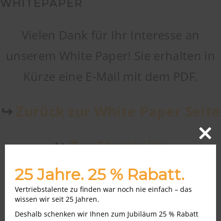
WHITEPAPER
Vielen Dank für Ihr Interesse an
unserem White Paper! Sie erhalten in
Kürze eine E-Mail mit dem PDF.
↪
Zurück zur White Paper Seite
↪
Zur Startseite
Close
this
modu
25 Jahre. 25 % Rabatt.
Vertriebstalente zu finden war noch nie einfach – das
wissen wir seit 25 Jahren.
Deshalb schenken wir Ihnen zum Jubiläum 25 % Rabatt