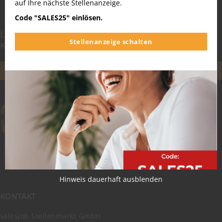
auf Ihre nächste Stellenanzeige.
Code "SALES25" einlösen.
Lust auf neueste Vertriebs-, Bewerbungs- und
Stellenanzeige schalten
Karriere-News?
NEWSLETTER ABONNIEREN
Hinweis dauerhaft ausblenden
KONTAKT
salesjob Stellenmarkt GmbH