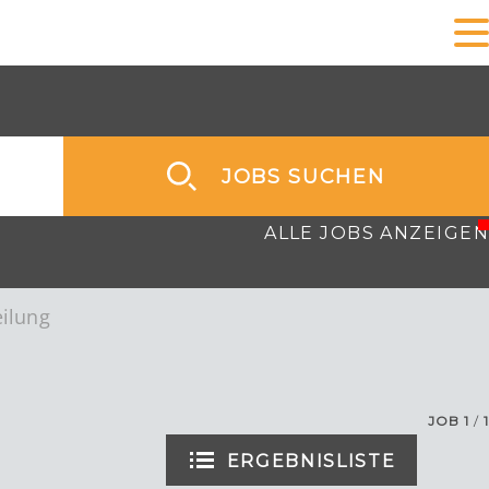
JOBS SUCHEN
ALLE JOBS ANZEIGEN
eilung
JOB
1
/
1
ERGEBNISLISTE