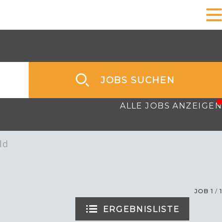
JOBS SUCHEN
ALLE JOBS ANZEIGEN
ld
JOB
1
/
1
ERGEBNISLISTE