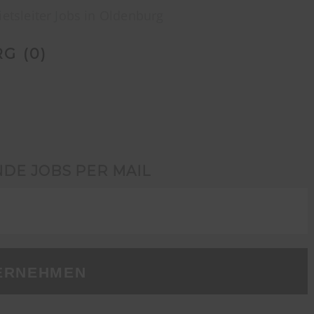
etsleiter Jobs in Oldenburg
G (
0
)
NDE JOBS PER MAIL
ERNEHMEN