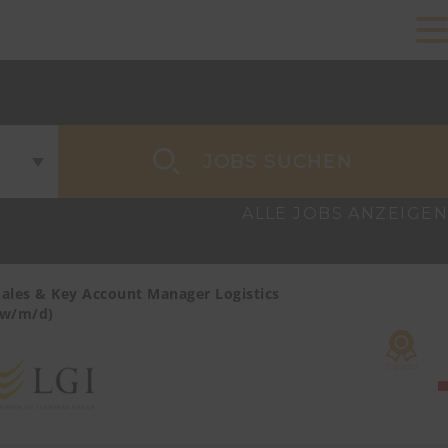
JOBS SUCHEN
ALLE JOBS ANZEIGEN
Sales & Key Account Manager Logistics
Sales & Ke
(w/m/d)
Care/MedTe