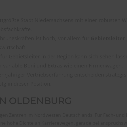
ittgrößte Stadt Niedersachsens mit einer robusten Wi
ebsfachkräfte.
hrungskräften ist hoch, vor allem für
Gebietsleiter
wirtschaft.
ür Gebietsleiter in der Region kann sich sehen lass
h variable Boni und Extras wie einen Firmenwagen.
rjähriger Vertriebserfahrung entscheiden strateg
g in dieser Position.
 IN OLDENBURG
ftigen Zentren im Nordwesten Deutschlands. Für Fach- und
ine hohe Dichte an Karrierewegen, gerade bei anspruchsvo