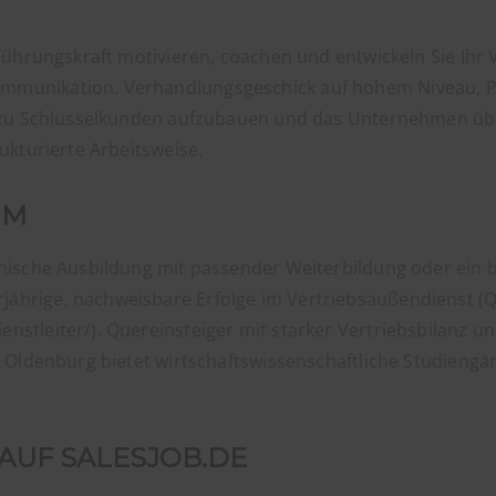
 Führungskraft motivieren, coachen und entwickeln Sie Ihr
mmunikation. Verhandlungsgeschick auf hohem Niveau, Pr
en zu Schlüsselkunden aufzubauen und das Unternehmen ü
ukturierte Arbeitsweise.
UM
nische Ausbildung mit passender Weiterbildung oder ein be
hrige, nachweisbare Erfolge im Vertriebsaußendienst (Qu
nstleiter/). Quereinsteiger mit starker Vertriebsbilanz
t Oldenburg bietet wirtschaftswissenschaftliche Studiengän
AUF SALESJOB.DE