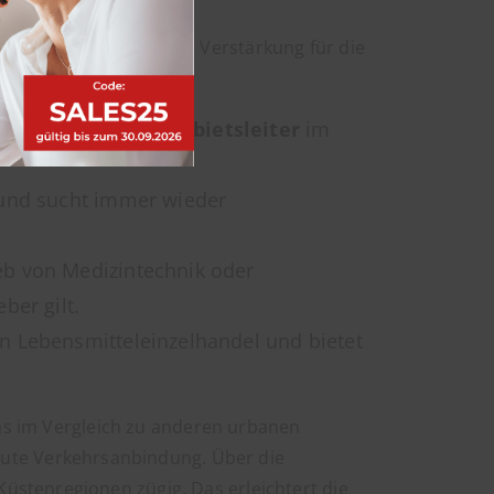
und suchen regelmäßig Verstärkung für die
uchsvolle
Jobs für Gebietsleiter
im
 und sucht immer wieder
eb von Medizintechnik oder
ber gilt.
n Lebensmitteleinzelhandel und bietet
was im Vergleich zu anderen urbanen
 gute Verkehrsanbindung. Über die
üstenregionen zügig. Das erleichtert die