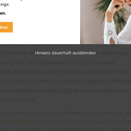
zeige.
auptsitz oder eine wichtige Niederlassung in Oldenburg 
en.
 der Region gehören:
lten
gieversorger Deutschlands bietet die EWE AG anspr
ei Energie, Telekommunikation und IT-Lösungen.
 führender Fotoservice-Anbieter sitzt in Oldenburg
Hinweis dauerhaft ausblenden
uerung der Vertriebskanäle im In- und Ausland.
ndheitssektor tun sich Chancen auf, etwa im Vertri
Klinikum als einer der größten regionalen Arbeitge
che Handelsgesellschaft prägt den nordwestdeutsche
 Verantwortung.
t lag die Arbeitslosenquote in Oldenburg bei 6,9 Prozent, 
le:
oldenburg.de
). Für Vertriebsleiter zählt außerdem die
n, das Ruhrgebiet, die niederländische Grenze und die K