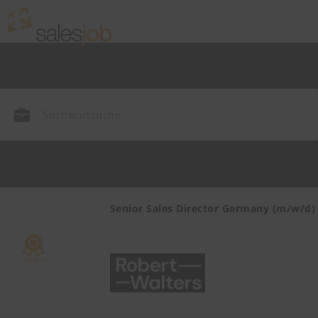
endienst
Senior Sales Director Germany (m/w/d)
mie,
ayern