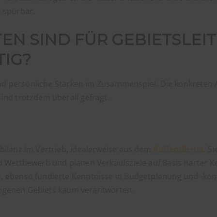
 spürbar.
EN SIND FÜR GEBIETSLEIT
IG?
e und persönliche Stärken im Zusammenspiel. Die konkret
ind trotzdem überall gefragt.
bilanz im Vertrieb, idealerweise aus dem
Außendienst
. S
nd Wettbewerb und planen Verkaufsziele auf Basis harter 
 ebenso fundierte Kenntnisse in Budgetplanung und -kontr
s eigenen Gebiets kaum verantworten.