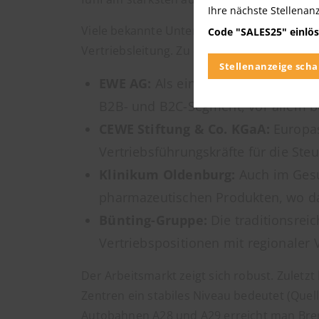
Ihre nächste Stellenan
Viele bekannte Unternehmen führen ihren H
Code "SALES25" einlös
Vertriebsleitung. Zu den Top-Arbeitgebern
Stellenanzeige scha
EWE AG:
Als einer der größten Ener
B2B- und B2C-Segment, vor allem b
CEWE Stiftung & Co. KGaA:
Europas
Vertriebsführungskräfte für die Ste
Klinikum Oldenburg:
Auch im Gesu
pharmazeutischen Produkten, wo das 
Bünting-Gruppe:
Die traditionsrei
Vertriebspositionen mit regionaler
Der Arbeitsmarkt zeigt sich robust. Zuletz
Zentren ein stabiles Niveau bedeutet (Quel
Autobahnen A28 und A29 erreicht man Breme