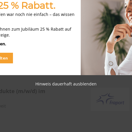
 25 % Rabatt.
nden war noch nie einfach – das wissen
Ihnen zum Jubiläum 25 % Rabatt auf
zeige.
odukteberater im
n-Gebiet
en.
eit
lten
Hinweis dauerhaft ausblenden
dukte (m/w/d) im
eit