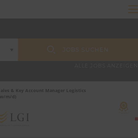
JOBS SUCHEN
ALLE JOBS ANZEIGEN
Sales & Key Account Manager Logistics
Sales & Ke
(w/m/d)
Care/MedTe