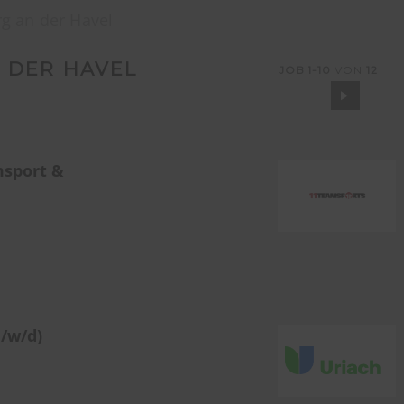
g an der Havel
 DER HAVEL
JOB
1-10
VON
12
msport &
/w/d)