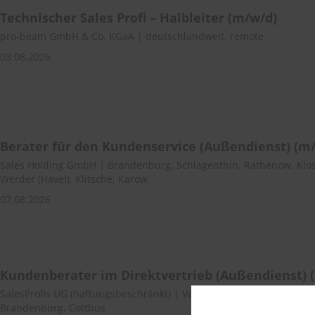
Technischer Sales Profi – Halbleiter (m/w/d)
pro-beam GmbH & Co. KGaA | deutschlandweit, remote
03.08.2026
Berater für den Kundenservice (Außendienst) (m
Sales Holding GmbH | Brandenburg, Schlagenthin, Rathenow, Klos
Werder (Havel), Klitsche, Karow
07.08.2026
Kundenberater im Direktvertrieb (Außendienst) 
SalesProfis UG (haftungsbeschränkt) | Vetschau/Spreewald, Kolkwi
Brandenburg, Cottbus