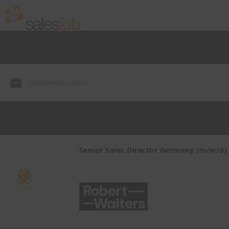
endienst
Senior Sales Director Germany (m/w/d)
mie,
ayern