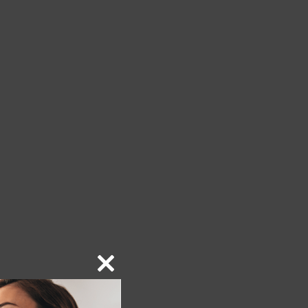
Close
this
module