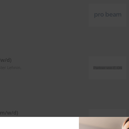
/w/d)
ter Lehnin,
(m/w/d)
tz, Drebkau,