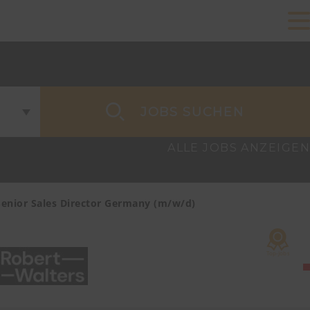
JOBS SUCHEN
ALLE JOBS ANZEIGEN
Senior Sales Director Germany (m/w/d)
Account Ma