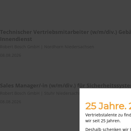
Technischer Vertriebsmitarbeiter (w/m/div.) Ge
Innendienst
Robert Bosch GmbH | Nordhorn Niedersachsen
08.08.2026
Sales Manager/-in (w/m/div.) für Sicherheitssys
Robert Bosch GmbH | Stuhr Niedersachsen
08.08.2026
25 Jahre.
Vertriebstalente zu fi
wir seit 25 Jahren.
Deshalb schenken wir 