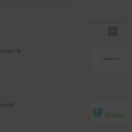
s
Vertrieb Jobs in Burgdorf
JOB
1-10
VON
12
msport &
/w/d)