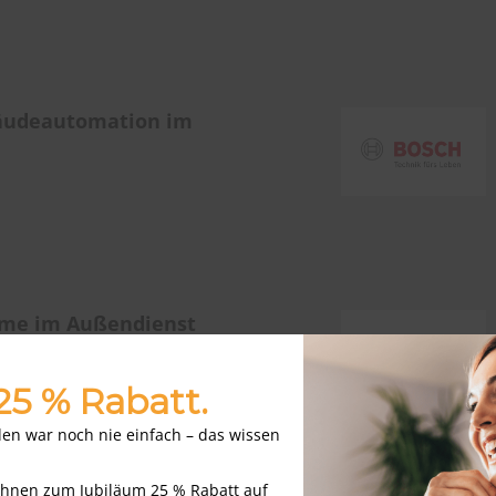
bäudeautomation im
teme im Außendienst
 25 % Rabatt.
nden war noch nie einfach – das wissen
Ihnen zum Jubiläum 25 % Rabatt auf