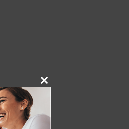
Close
this
module