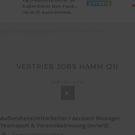
Vertriebsmitarbeiter im
Auβendienst Non-Food
(m/w/d) Gastronomie,
Catering, Deutschland
Teilgebiet Baden-
Home
Jobergebnisse
Württemberg PLZ 72, 77-79
Vertrieb Jobs Hamm
VERTRIEB JOBS HAMM (
21
)
JOB
1-10
VON
21
Außendienstmitarbeiter / Account Manager
Teamsport & Vereinsbetreuung (m/w/d)
eleven teamsports GmbH