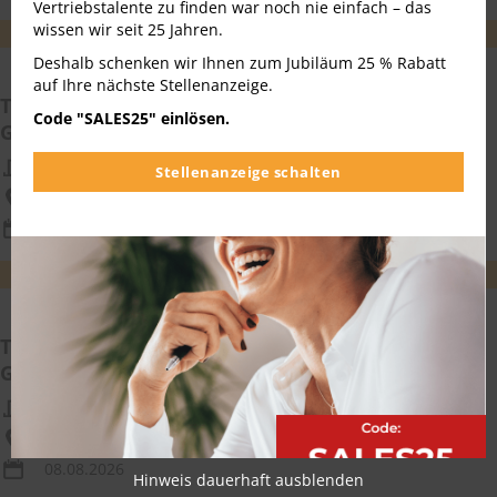
Vertriebstalente zu finden war noch nie einfach – das
wissen wir seit 25 Jahren.
WEITEREMPFEHLEN
MERKEN
Deshalb schenken wir Ihnen zum Jubiläum 25 % Rabatt
auf Ihre nächste Stellenanzeige.
Technischer Vertriebsmitarbeiter (w/m/div.)
Code "SALES25" einlösen.
Gebäudeautomation im Innendienst
Bosch Sicherheitssysteme GmbH
Stellenanzeige schalten
Köln Nordrhein-Westfalen
08.08.2026
WEITEREMPFEHLEN
MERKEN
Technischer Vertriebsmitarbeiter (w/m/div.)
Gebäudeautomation im Innendienst
Robert Bosch GmbH
Bochum Nordrhein-Westfalen
08.08.2026
Hinweis dauerhaft ausblenden