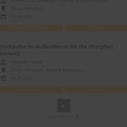
AMEFA Großhandelsges. mbH für Medizin-Technik
Deutschlandweit
06.08.2026
WEITEREMPFEHLEN
MERKEN
Verkäufer im Außendienst für die Oberpfalz
(m/w/d)
Seefelder GmbH
Cham, Neumarkt, Amberg-Sulzbach,,...
06.08.2026
WEITEREMPFEHLEN
MERKEN
JOB
1-10
VON
28