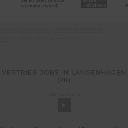
Senior Sales Director
Germany (m/w/d)
Home
Jobergebnisse
Aktuelle Außendienst
Jobs
Vertrieb Jobs in Langenhagen
VERTRIEB JOBS IN LANGENHAGEN
(
28
)
JOB
1-10
VON
28