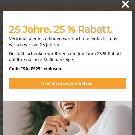
WEITEREMPFEHLEN
MERKEN
Close
this
modu
25 Jahre. 25 % Rabatt.
Vertriebsmitarbeiter
Medizintechnik/Medizinprodukteberater im
Vertriebstalente zu finden war noch nie einfach – das
Außendienst (m/w/d) für das südliche Rhein-
wissen wir seit 25 Jahren.
Main-Gebiet
Deshalb schenken wir Ihnen zum Jubiläum 25 % Rabatt
auf Ihre nächste Stellenanzeige.
AMEFA Großhandelsges. mbH für Medizin-Technik
Deutschlandweit
Code "SALES25" einlösen.
06.08.2026
Stellenanzeige schalten
WEITEREMPFEHLEN
MERKEN
Vertriebsmitarbeiter
Medizintechnik/Medizinprodukte (m/w/d) im
Außendienst für das Gebiet Norddeutschland
AMEFA Großhandelsges. mbH für Medizin-Technik