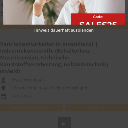
Deutschlandweit
06.08.2026
WEITEREMPFEHLEN
MERKEN
Hinweis dauerhaft ausblenden
Vertriebsmitarbeiter:in Innendienst |
Industriekunststoffe (Behälterbau,
Maschinenbau, technische
Kunststoffverarbeitung, Gebäudetechnik)
(m/w/d)
thyssenkrupp AG
Köln Nordrhein-Westfalen Deutschland
06.08.2026
WEITEREMPFEHLEN
MERKEN