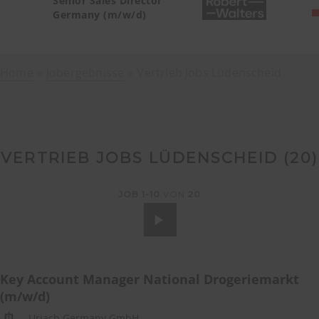
Senior Sales Director
Germany (m/w/d)
Home
Jobergebnisse
Vertrieb Jobs Lüdenscheid
VERTRIEB JOBS LÜDENSCHEID (
20
)
JOB
1-10
VON
20
Key Account Manager National Drogeriemarkt
(m/w/d)
Uriach Germany GmbH