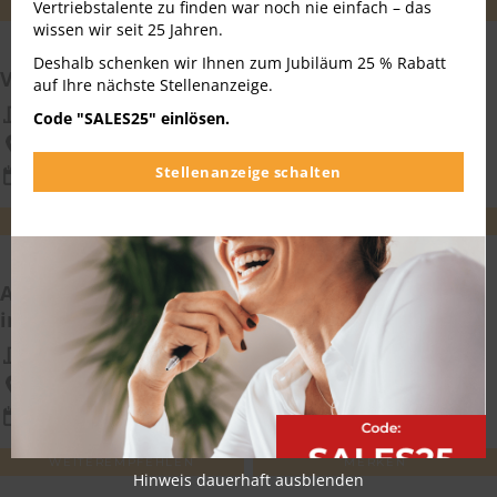
Vertriebstalente zu finden war noch nie einfach – das
WEITEREMPFEHLEN
MERKEN
wissen wir seit 25 Jahren.
Deshalb schenken wir Ihnen zum Jubiläum 25 % Rabatt
Vertriebsmitarbeiter Außendienst(m/w/d)
auf Ihre nächste Stellenanzeige.
MAXIKraft Kran- und Schwerlastlogistik
Code "SALES25" einlösen.
Böhlen, Leuna
Stellenanzeige schalten
06.08.2026
WEITEREMPFEHLEN
MERKEN
Anwendungsberater (m/w/d) für Finanzsoftware
im Außendienst
Simba Computer Systeme GmbH Systeme GmbH
Sachsen, Hamburg, Berlin, Hessen,,...
06.08.2026
WEITEREMPFEHLEN
MERKEN
Hinweis dauerhaft ausblenden