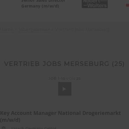
Senior Sales Director
Germany (m/w/d)
Home
Jobergebnisse
Vertrieb Jobs Merseburg
VERTRIEB JOBS MERSEBURG (
25
)
JOB
1-10
VON
25
Key Account Manager National Drogeriemarkt
(m/w/d)
Uriach Germany GmbH