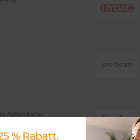
im Außendienst
g, Berlin,
z
 25 % Rabatt.