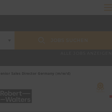
JOBS SUCHEN
ALLE JOBS ANZEIGEN
Senior Sales Director Germany (m/w/d)
Account Ma