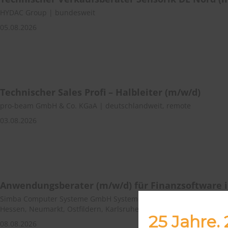
HYDAC Group | bundesweit
05.08.2026
Technischer Sales Profi – Halbleiter (m/w/d)
pro-beam GmbH & Co. KGaA | deutschlandweit, remote
03.08.2026
Anwendungsberater (m/w/d) für Finanzsoftware 
Simba Computer Systeme GmbH Systeme GmbH | Sachsen, Hambur
Hessen, Neumarkt, Ostfildern, Karlsruhe, Oelsnitz/Vogtland, Main
25 Jahre.
08.08.2026