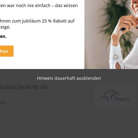
nden war noch nie einfach – das wissen
Ihnen zum Jubiläum 25 % Rabatt auf
zeige.
odukteberater im
en.
n-Gebiet
eit
lten
Hinweis dauerhaft ausblenden
dukte (m/w/d) im
eit