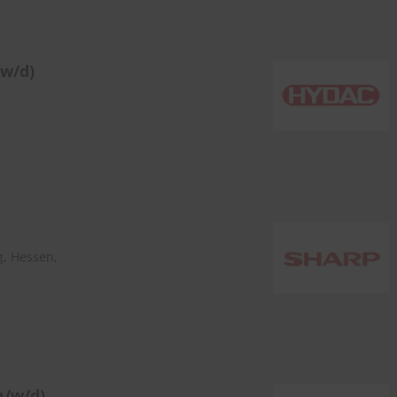
/w/d)
, Hessen,
m/w/d)