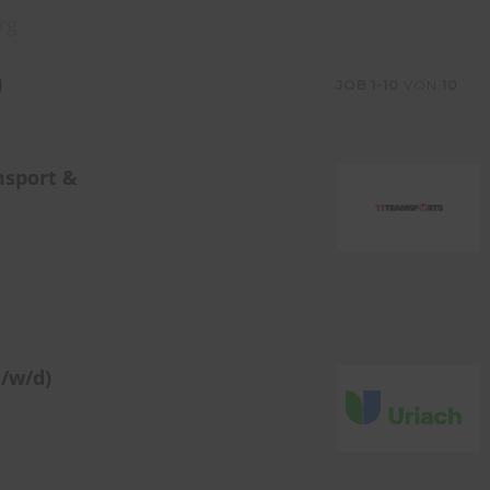
rg
)
JOB
1-10
VON
10
msport &
/w/d)