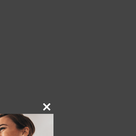
Close
this
module