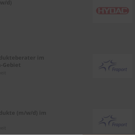
/w/d)
odukteberater im
n-Gebiet
eit
dukte (m/w/d) im
eit