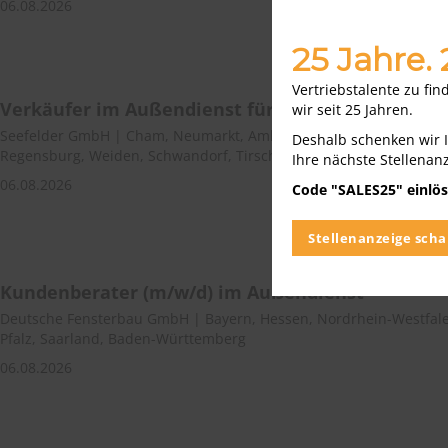
06.08.2026
25 Jahre.
Vertriebstalente zu fi
Verkäufer im Außendienst für die Oberpfalz (m/w
wir seit 25 Jahren.
Seefelder GmbH | Cham, Neumarkt, Amberg-Sulzbach, Neustadt,
Deshalb schenken wir 
Regensburg, Weiden, Schwandorf, Tirschenreuth
Ihre nächste Stellenan
06.08.2026
Code "SALES25" einlös
Stellenanzeige scha
Kundenberater (m/w/d) im Außendienst
Deutsche Fensterbau GmbH | Bayern, Hessen, Nordrhein-Westfale
Pfalz, Saarland, Baden-Württemberg
06.08.2026