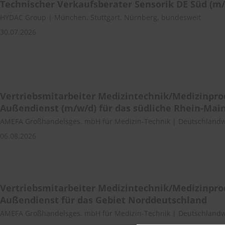
Technischer Verkaufsberater Sensorik DE Süd (m
HYDAC Group | München, Stuttgart, Nürnberg, bundesweit
30.07.2026
Vertriebsmitarbeiter Medizintechnik/Medizinpr
Außendienst (m/w/d) für das südliche Rhein-Mai
AMEFA Großhandelsges. mbH für Medizin-Technik | Deutschlandw
06.08.2026
Vertriebsmitarbeiter Medizintechnik/Medizinpro
Außendienst für das Gebiet Norddeutschland
AMEFA Großhandelsges. mbH für Medizin-Technik | Deutschlandw