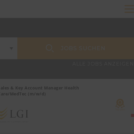
JOBS SUCHEN
ALLE JOBS ANZEIGEN
Sales & Key Account Manager Health
Vertriebsmi
Care/MedTec (m/w/d)
Non-Food (
Catering, D
Württember