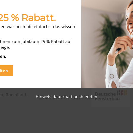
 25 % Rabatt.
nden war noch nie einfach – das wissen
/d)
 Amberg,
Ihnen zum Jubiläum 25 % Rabatt auf
zeige.
en.
lten
n, Rheinland-
Hinweis dauerhaft ausblenden