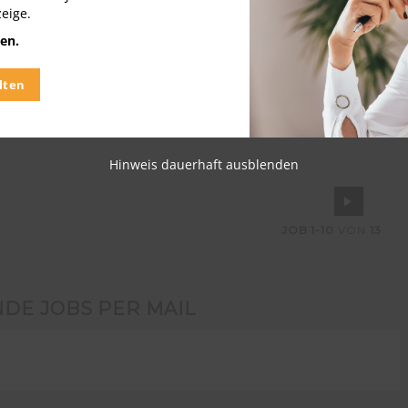
zeige.
dukte (m/w/d) im
en.
eit
lten
Hinweis dauerhaft ausblenden
JOB
1-10
VON
13
NDE JOBS PER MAIL