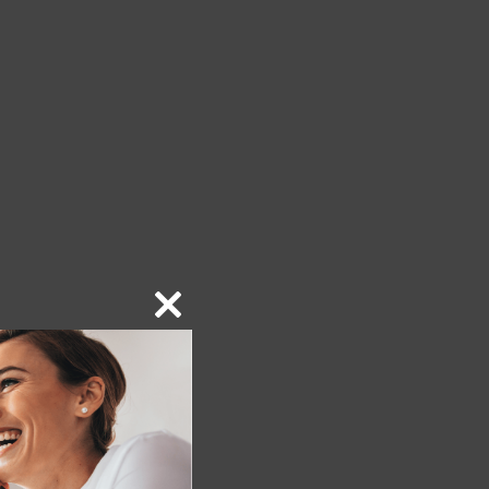
Close
this
module