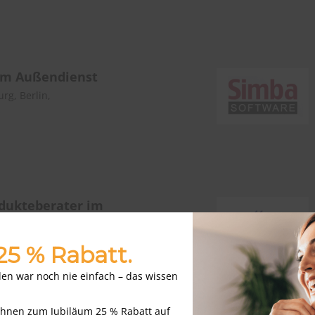
im Außendienst
g, Berlin,
z
odukteberater im
n-Gebiet
eit
 25 % Rabatt.
nden war noch nie einfach – das wissen
Ihnen zum Jubiläum 25 % Rabatt auf