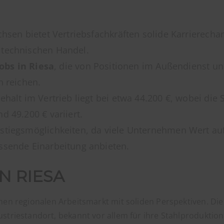
hsen bietet Vertriebsfachkräften solide Karrierechan
 technischen Handel.
Jobs in Riesa
, die von Positionen im Außendienst un
n reichen.
ehalt im Vertrieb liegt bei etwa 44.200 €, wobei die
d 49.200 € variiert.
nstiegsmöglichkeiten, da viele Unternehmen Wert a
ssende Einarbeitung anbieten.
N RIESA
inen regionalen Arbeitsmarkt mit soliden Perspektiven. Die
ustriestandort, bekannt vor allem für ihre Stahlproduktion