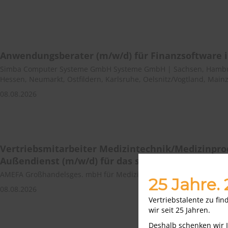
Anwendungsberater (m/w/d) für Finanzsoftware 
Simba Computer Systeme GmbH Systeme GmbH | Sachsen, Hambur
Hessen, Neumarkt, Ostfildern, Karlsruhe, Oelsnitz/Vogtland, Main
08.08.2026
Vertriebsmitarbeiter Medizintechnik/Medizinpr
Außendienst (m/w/d) für das südliche Rhein-Mai
AMEFA Großhandelsges. mbH für Medizin-Technik | Deutschlandw
25 Jahre.
08.08.2026
Vertriebstalente zu fi
wir seit 25 Jahren.
Deshalb schenken wir 