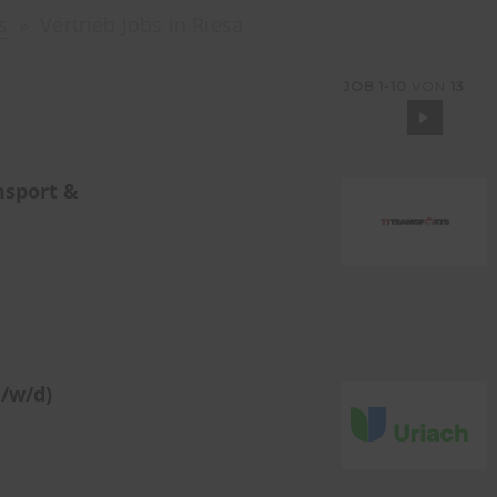
s
Vertrieb Jobs in Riesa
JOB
1-10
VON
13
msport &
/w/d)