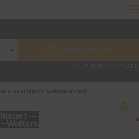
JOBS SUCHEN
ALLE JOBS ANZEIGEN
Senior Sales Director Germany (m/w/d)
Account Ma