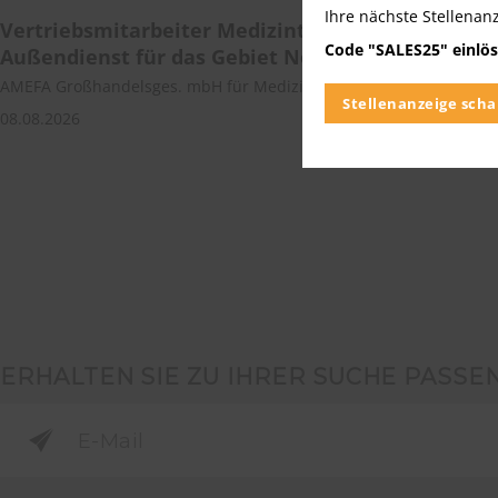
Ihre nächste Stellenan
Vertriebsmitarbeiter Medizintechnik/Medizinpro
Code "SALES25" einlös
Außendienst für das Gebiet Norddeutschland
AMEFA Großhandelsges. mbH für Medizin-Technik | Deutschlandw
Stellenanzeige scha
08.08.2026
ERHALTEN SIE ZU IHRER SUCHE PASSE