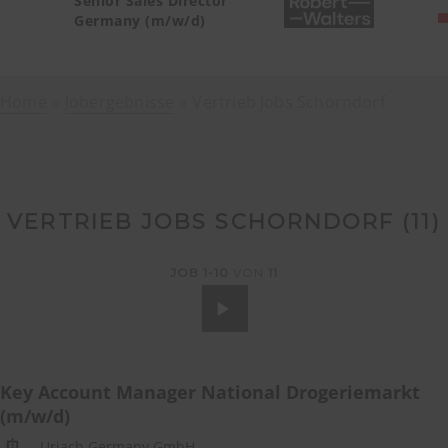
Senior Sales Director
Germany (m/w/d)
Home
Jobergebnisse
Vertrieb Jobs Schorndorf
VERTRIEB JOBS SCHORNDORF (
11
)
JOB
1-10
VON
11
Key Account Manager National Drogeriemarkt
(m/w/d)
Uriach Germany GmbH