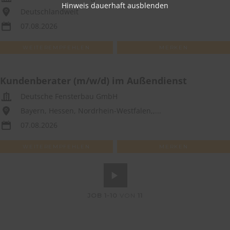
Hinweis dauerhaft ausblenden
Deutschlandweit
07.08.2026
WEITEREMPFEHLEN
MERKEN
Kundenberater (m/w/d) im Außendienst
Deutsche Fensterbau GmbH
Bayern, Hessen, Nordrhein-Westfalen,,...
07.08.2026
WEITEREMPFEHLEN
MERKEN
JOB
1-10
VON
11