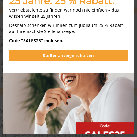
25 Jahre. 25 % Rabatt.
Vertriebstalente zu finden war noch nie einfach – das
WEITEREMPFEHLEN
MERKEN
wissen wir seit 25 Jahren.
Deshalb schenken wir Ihnen zum Jubiläum 25 % Rabatt
Vertriebsmitarbeiter
auf Ihre nächste Stellenanzeige.
Medizintechnik/Medizinprodukteberater im
Code "SALES25" einlösen.
Außendienst (m/w/d) für das südliche Rhein-
Main-Gebiet
Stellenanzeige schalten
AMEFA Großhandelsges. mbH für Medizin-Technik
Deutschlandweit
07.08.2026
WEITEREMPFEHLEN
MERKEN
Vertriebsmitarbeiter
Medizintechnik/Medizinprodukte (m/w/d) im
Außendienst für das Gebiet Norddeutschland
AMEFA Großhandelsges. mbH für Medizin-Technik