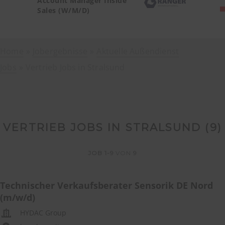
Account Manager Inside
Sales (W/M/D)
Home
Jobergebnisse
Aktuelle Außendienst
Jobs
Vertrieb Jobs in Stralsund
VERTRIEB JOBS IN STRALSUND (
9
)
JOB
1-9
VON
9
Technischer Verkaufsberater Sensorik DE Nord
(m/w/d)
HYDAC Group