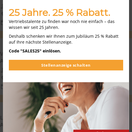
modu
pro-beam GmbH & Co. KGaA
25 Jahre. 25 % Rabatt.
deutschlandweit, remote
Vertriebstalente zu finden war noch nie einfach – das
03.08.2026
wissen wir seit 25 Jahren.
WEITEREMPFEHLEN
MERKEN
Deshalb schenken wir Ihnen zum Jubiläum 25 % Rabatt
auf Ihre nächste Stellenanzeige.
Code "SALES25" einlösen.
Vertriebsmitarbeiter für Medizinprodukte im
Außendienst Kliniken (w/m/d) PLZ 70-79, 87-89
Stellenanzeige schalten
TZMO Deutschland GmbH
Baden-Württemberg
09.08.2026
WEITEREMPFEHLEN
MERKEN
Landwirtschaftlicher Vertriebsmitarbeiter im
Außendienst (m/w/d) Region Süd