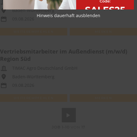
TIMAC Agro Deutschland GmbH
Baden-Württemberg
Hinweis dauerhaft ausblenden
09.08.2026
WEITEREMPFEHLEN
MERKEN
Vertriebsmitarbeiter im Außendienst (m/w/d)
Region Süd
TIMAC Agro Deutschland GmbH
Baden-Württemberg
09.08.2026
WEITEREMPFEHLEN
MERKEN
JOB
1-10
VON
17