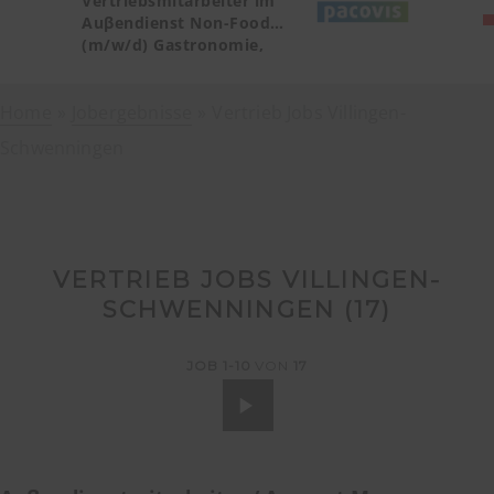
Vertriebsmitarbeiter im
Auβendienst Non-Food
(m/w/d) Gastronomie,
Catering, Deutschland
Teilgebiet Baden-
Home
Jobergebnisse
Württemberg PLZ 72, 77-79
Vertrieb Jobs Villingen-
Schwenningen
VERTRIEB JOBS VILLINGEN-
SCHWENNINGEN (
17
)
JOB
1-10
VON
17