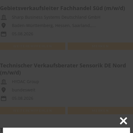
Gebietsverkaufsleiter Fachhandel Süd (m/w/d)
Sharp Business Systems Deutschland GmbH
Baden-Württemberg, Hessen, Saarland,,...
05.08.2026
WEITEREMPFEHLEN
MERKEN
Technischer Verkaufsberater Sensorik DE Nord
(m/w/d)
HYDAC Group
bundesweit
05.08.2026
WEITEREMPFEHLEN
MERKEN
Close
Technischer Sales Profi – Halbleiter (m/w/d)
this