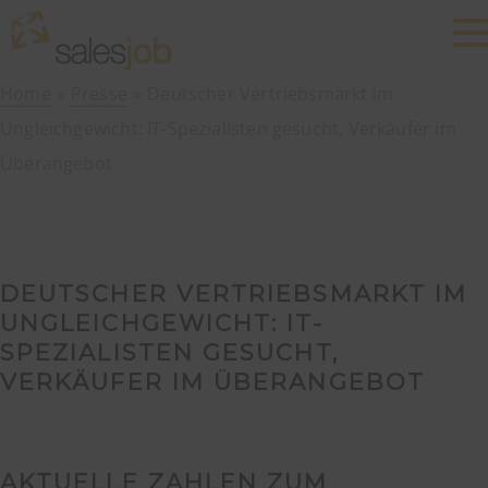
Home
Presse
Deutscher Vertriebsmarkt im
Ungleichgewicht: IT-Spezialisten gesucht, Verkäufer im
Überangebot
DEUTSCHER VERTRIEBSMARKT IM
UNGLEICHGEWICHT: IT-
SPEZIALISTEN GESUCHT,
VERKÄUFER IM ÜBERANGEBOT
AKTUELLE ZAHLEN ZUM