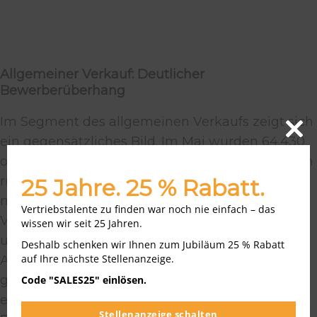
Allgemeiner Verkauf: Deutlicher
Bewerberüberhang
Im Segment des allgemeinen Verkaufs zeigt sich
ein gegensätzliches Bild. Im Mai wurden 64.430
Close
this
offene Positionen gemeldet, gleichzeitig suchten
modu
rund 330.540 Personen in diesem Bereich eine
25 Jahre. 25 % Rabatt.
neue Beschäftigung. Das Bewerber-Stellen-
Vertriebstalente zu finden war noch nie einfach – das
Verhältnis liegt somit bei 5,1 und ist das höchste
wissen wir seit 25 Jahren.
unter allen analysierten Berufsgruppen. Der
Deshalb schenken wir Ihnen zum Jubiläum 25 % Rabatt
auf Ihre nächste Stellenanzeige.
Arbeitsmarkt ist in diesem Bereich deutlich
gesättigt – für Unternehmen ergibt sich daraus
Code "SALES25" einlösen.
ein breites Rekrutierungspotenzial, für
Stellenanzeige schalten