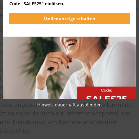
Code "SALES25" einlösen.
ist es im Vertriebsbereich für 43 Prozent der Jobs
ein Muss.
Stellenanzeige schalten
Über salesjob.de
salesjob.de
ist eine berufsgruppen-spezifische
Internet-Karriereplattform für Top-Mitarbeiter
und Führungskräfte im Vertrieb. Unternehmen
können mit Hilfe von salesjob Stellenmarkt
GmbH sehr gezielt, schnell und preisgünstig
qualifizierte Sales-Profis rekrutieren, während
Stellensuchenden eine große Auswahl an Top
Jobs angeboten wird. Neben dem Stellenmarkt
Hinweis dauerhaft ausblenden
ist salesjob.de auch ein Informationsportal, das
alle Trends rund um Karriere und Vertrieb
beleuchtet.