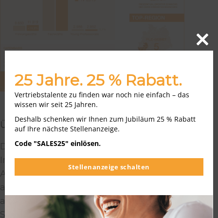
Close
this
modu
25 Jahre. 25 % Rabatt.
Vertriebstalente zu finden war noch nie einfach – das
wissen wir seit 25 Jahren.
Deshalb schenken wir Ihnen zum Jubiläum 25 % Rabatt
Über den salesjob-Index
auf Ihre nächste Stellenanzeige.
Code "SALES25" einlösen.
Der einmal im Quartal erscheinende salesjob-
Index basiert auf Daten unseres Partners
Stellenanzeige schalten
AnzeigenDaten.de, die laufend erfasst und
analysiert werden. Berücksichtigung finden
ausschließlich online ausgeschriebene
Stellenangebote im Vertrieb in Jobbörsen in