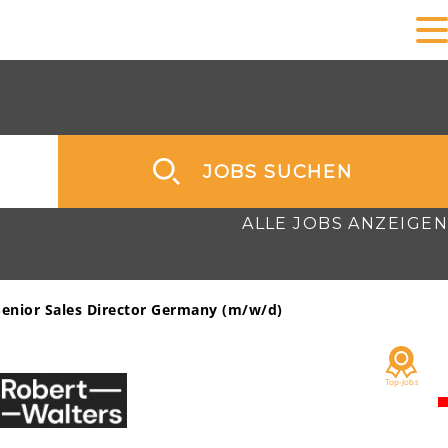
JOBS SUCHEN
ALLE JOBS ANZEIGEN
Senior Sales Director Germany (m/w/d)
Account Ma