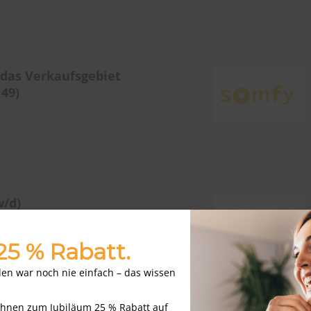
 das Verkaufsgebiet
 49)
w/d)
, Gladbeck,
 25 % Rabatt.
nden war noch nie einfach – das wissen
Ihnen zum Jubiläum 25 % Rabatt auf