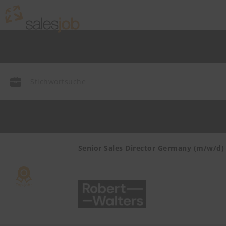
endienst
Senior Sales Director Germany (m/w/d)
mie,
ayern