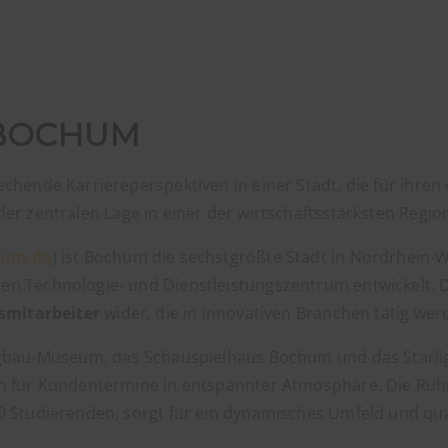
 BOCHUM
echende Karriereperspektiven in einer Stadt, die für ihren
der zentralen Lage in einer der wirtschaftsstärksten Reg
hum.de
) ist Bochum die sechstgrößte Stadt in Nordrhein-We
n Technologie- und Dienstleistungszentrum entwickelt. Di
smitarbeiter
wider, die in innovativen Branchen tätig we
ergbau-Museum, das Schauspielhaus Bochum und das Starli
en für Kundentermine in entspannter Atmosphäre. Die Ruh
0 Studierenden, sorgt für ein dynamisches Umfeld und qua