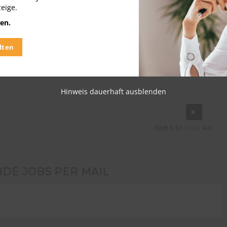
zeige.
w/d)
en.
dsbach,
andshut,
lten
Hinweis dauerhaft ausblenden
JOB
1-10
VON
40
NDE JOBS PER MAIL