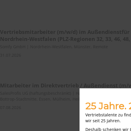
Vertriebsmitarbeiter (m/w/d) im Außendienstfür
Nordrhein-Westfalen (PLZ-Regionen 32, 33, 46, 48,
Somfy GmbH | Nordrhein-Westfalen, Münster, Remote
31.07.2026
Mitarbeiter im Direktvertrieb / Außendienst (m/
SalesProfis UG (haftungsbeschränkt) | Hattingen, Velbert, Wülfrath
Bottrop-Stadtmitte, Essen, Mülheim, Heiligenhaus
25 Jahre.
07.08.2026
Vertriebstalente zu fi
wir seit 25 Jahren.
Deshalb schenken wir 