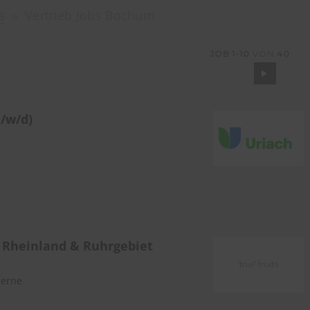
s
Vertrieb Jobs Bochum
JOB
1-10
VON
40
/w/d)
 Rheinland & Ruhrgebiet
Herne