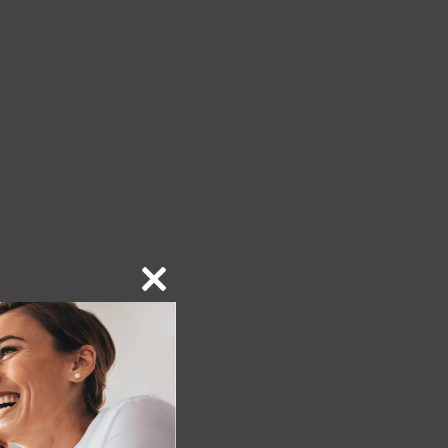
Close
this
module