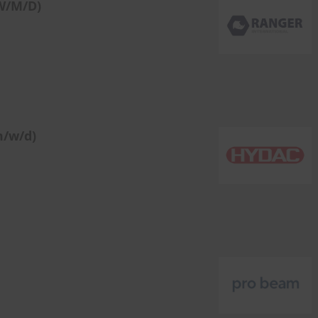
W/M/D)
m/w/d)