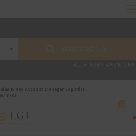
JOBS SUCHEN
ALLE JOBS ANZEIGEN
Sales & Key Account Manager Logistics
Sales & Ke
(w/m/d)
Care/MedTe