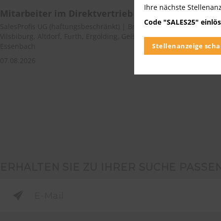
Ihre nächste Stellenan
Mitarbeiter im Direktvertrieb / Außendienst (m/
Code "SALES25" einlös
SalesProfis UG (haftungsbeschränkt) | Bruckberg, Adlkofen, Ergol
Vilsbiburg, Altdorf, Furth, Ergolding, Geisenhausen, Tiefenbach, L
Stellenanzeige scha
Essenbach
07.08.2026
ERHALTEN SIE ZU IHRER SUCHE PASSE