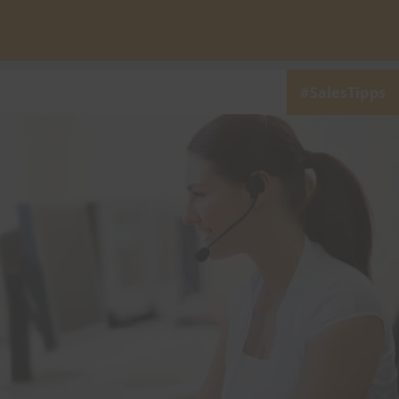
SalesTipps