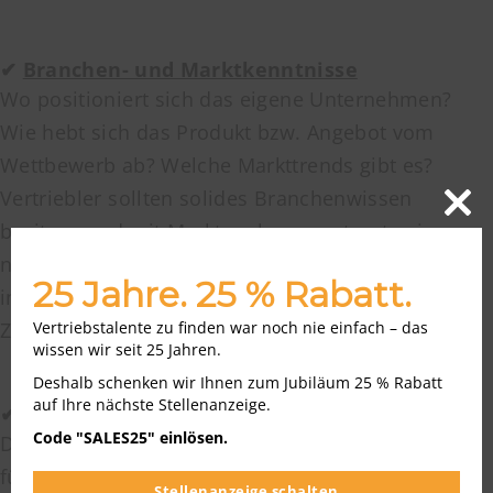
✔
Branchen- und Marktkenntnisse
Wo positioniert sich das eigene Unternehmen?
Wie hebt sich das Produkt bzw. Angebot vom
Wettbewerb ab? Welche Markttrends gibt es?
Vertriebler sollten solides Branchenwissen
Close
besitzen und mit Marktanalysen vertraut sein, um
this
modu
neue Marktpotenziale auszuloten sowie Einblicke
25 Jahre. 25 % Rabatt.
ins Kundenverhalten zu bekommen und
Vertriebstalente zu finden war noch nie einfach – das
Zielgruppen besser zu verstehen.
wissen wir seit 25 Jahren.
Deshalb schenken wir Ihnen zum Jubiläum 25 % Rabatt
auf Ihre nächste Stellenanzeige.
✔
Betriebswirtschaftliches Know-how
Code "SALES25" einlösen.
Die Frage nach dem wirtschaftlichen Nutzen hat
für viele Kunden Einfluss auf die
Stellenanzeige schalten