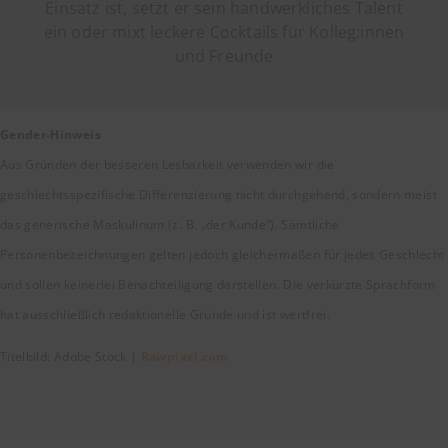
Einsatz ist, setzt er sein handwerkliches Talent
ein oder mixt leckere Cocktails für Kolleg:innen
und Freunde
Gender-Hinweis
Aus Gründen der besseren Lesbarkeit verwenden wir die
geschlechtsspezifische Differenzierung nicht durchgehend, sondern meist
das generische Maskulinum (z. B. „der Kunde“). Sämtliche
Personenbezeichnungen gelten jedoch gleichermaßen für jedes Geschlecht
und sollen keinerlei Benachteiligung darstellen. Die verkürzte Sprachform
hat ausschließlich redaktionelle Gründe und ist wertfrei.
Titelbild: Adobe Stock |
Rawpixel.com