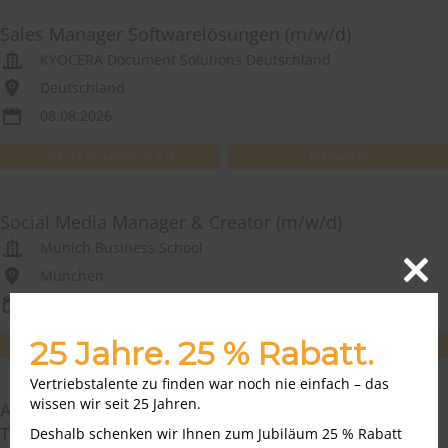
Sales Manager Softwarelösungen (m/w/d)
KYOCERA Document Solutions Deutschland
Deutschland
08.08.2026
WEITEREMPFEHLEN
MERKEN
Social Media Manager & Creator (m/w/d)
Munich Business School
München
Close
07.08.2026
this
modu
25 Jahre. 25 % Rabatt.
WEITEREMPFEHLEN
MERKEN
Vertriebstalente zu finden war noch nie einfach – das
wissen wir seit 25 Jahren.
Außendienstmitarbeiter / Account Manager
Teamsport & Vereinsbetreuung (m/w/d)
Deshalb schenken wir Ihnen zum Jubiläum 25 % Rabatt