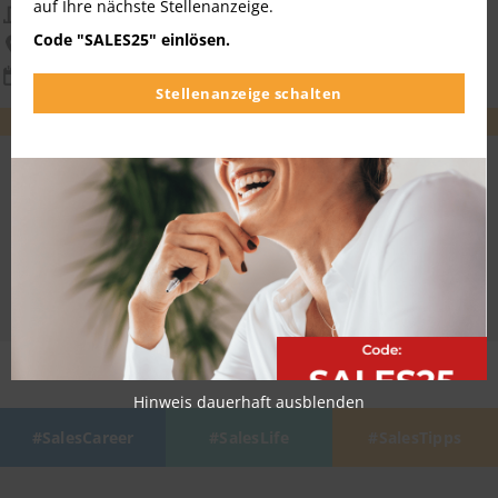
auf Ihre nächste Stellenanzeige.
eleven teamsports GmbH
Code "SALES25" einlösen.
bundesweit
07.08.2026
Stellenanzeige schalten
WEITEREMPFEHLEN
MERKEN
ALLE JOBS ANZEIGEN
Hinweis dauerhaft ausblenden
SalesCareer
SalesLife
SalesTipps