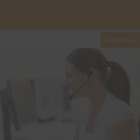
SalesTipps