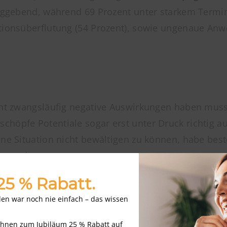
chlaggebend, während 69 Prozent unter starkem Ter
tionsüberflutung (54 Prozent), sowie ungenaue Anwe
icht zwangsläufig negative Auswirkungen haben muss
 schöpfe Potentiale sogar erst unter Druck richtig au
ine Situation nicht bewältigen zu können, habe best
n werden.
 25 % Rabatt.
nden war noch nie einfach – das wissen
Ihnen zum Jubiläum 25 % Rabatt auf