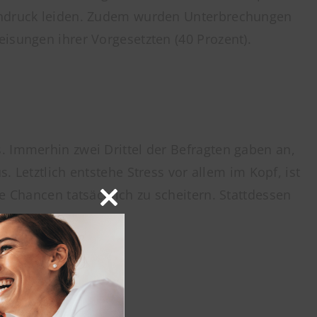
mindruck leiden. Zudem wurden Unterbrechungen
isungen ihrer Vorgesetzten (40 Prozent).
. Immerhin zwei Drittel der Befragten gaben an,
s. Letztlich entstehe Stress vor allem im Kopf, ist
e Chancen tatsächlich zu scheitern. Stattdessen
Close
this
module