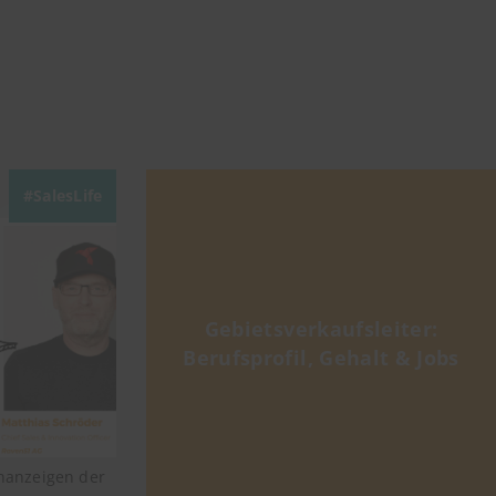
SalesLife
Gebietsverkaufsleiter:
Berufsprofil, Gehalt & Jobs
enanzeigen der