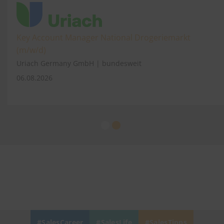
Key Account Manager National Drogeriemarkt
(m/w/d)
Uriach Germany GmbH | bundesweit
06.08.2026
SalesCareer
SalesLife
SalesTipps