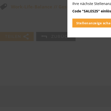
Ihre nächste Stellenan
Work-Life-Balance // Gesundheit
Code "SALES25" einlös
Stellenanzeige scha
TEILEN
ZURÜCK