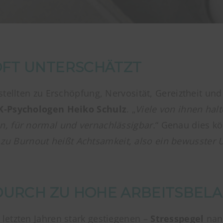
FT UNTERSCHÄTZT
stellten zu Erschöpfung, Nervosität, Gereiztheit un
K-Psychologen Heiko Schulz
. „
Viele von ihnen hal
n, für normal und vernachlässigbar.
“ Genau dies k
 Burnout heißt Achtsamkeit, also ein bewusster U
DURCH ZU HOHE ARBEITSBEL
letzten Jahren stark gestiegenen –
Stresspegel
nann