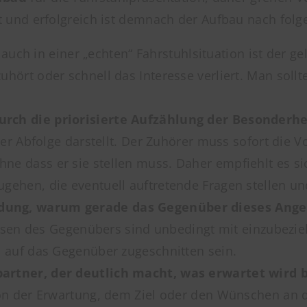
und erfolgreich ist demnach der Aufbau nach folge
auch in einer „echten“ Fahrstuhlsituation ist der g
hört oder schnell das Interesse verliert. Man soll
rch die priorisierte Aufzählung der Besonderh
er Abfolge darstellt. Der Zuhörer muss sofort die Vo
 dass er sie stellen muss. Daher empfiehlt es sich
ehen, die eventuell auftretende Fragen stellen u
dung, warum gerade das Gegenüber dieses Angeb
ressen des Gegenübers sind unbedingt mit einzubez
 auf das Gegenüber zugeschnitten sein.
rtner, der deutlich macht, was erwartet wird b
on der Erwartung, dem Ziel oder den Wünschen an d