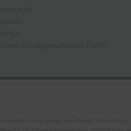
en, bedarf es wie gesagt jede Menge Vorbereitung. M
fbau
für die Fahrstuhlpräsentation, daher greifen V