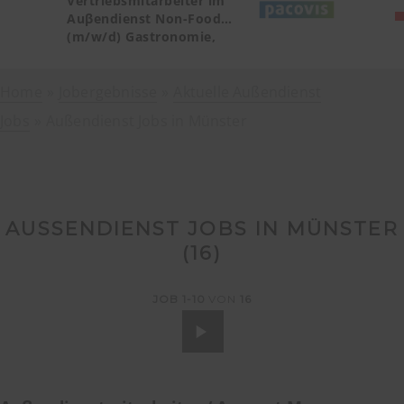
Vertriebsmitarbeiter im
Auβendienst Non-Food
(m/w/d) Gastronomie,
Catering, Deutschland
Teilgebiet Baden-
Home
Jobergebnisse
Württemberg PLZ 72, 77-79
Aktuelle Außendienst
Jobs
Außendienst Jobs in Münster
AUSSENDIENST JOBS IN MÜNSTER (
16
)
JOB
1-10
VON
16