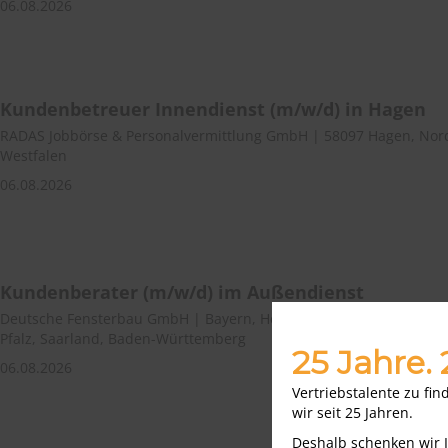
06.08.2026
Kundenbetreuer Innendienst (m/w/d) in Hagen
RADAS Jobbörse & Personalvermittlung GmbH | 58097 Hagen, Nor
Westfalen
06.08.2026
Kundenberater (m/w/d) im Außendienst
Deutsche Fensterbau GmbH | Bayern, Hessen, Nordrhein-Westfale
Pfalz, Saarland, Baden-Württemberg
25 Jahre.
06.08.2026
Vertriebstalente zu fi
wir seit 25 Jahren.
Deshalb schenken wir 