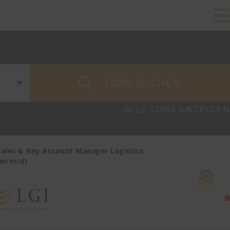
JOBS SUCHEN
ALLE JOBS ANZEIGEN
Sales & Key Account Manager Logistics
Sales & Ke
(w/m/d)
Care/MedTe