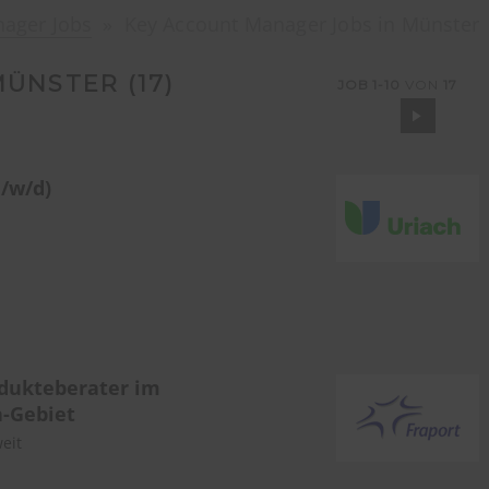
nager Jobs
Key Account Manager Jobs in Münster
MÜNSTER (
17
)
JOB
1-10
VON
17
/w/d)
odukteberater im
n-Gebiet
eit