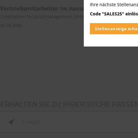
Ihre nächste Stellenan
Vertriebsmitarbeiter Im Aussendienst (m/w/d)
Code "SALES25" einlös
TimePartner Personalmanagement GmbH | Münster-Centrum
06.08.2026
Stellenanzeige scha
ERHALTEN SIE ZU IHRER SUCHE PASSE