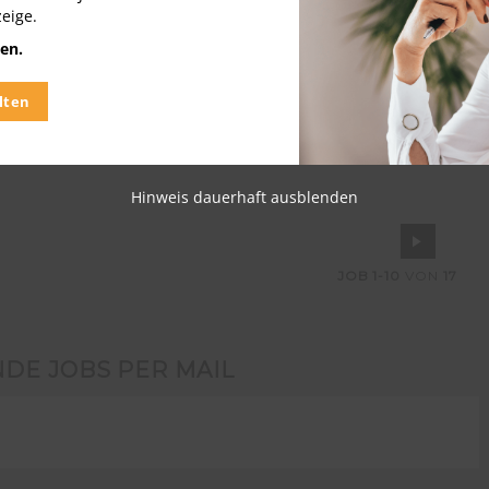
zeige.
en.
lten
Hinweis dauerhaft ausblenden
JOB
1-10
VON
17
NDE JOBS PER MAIL