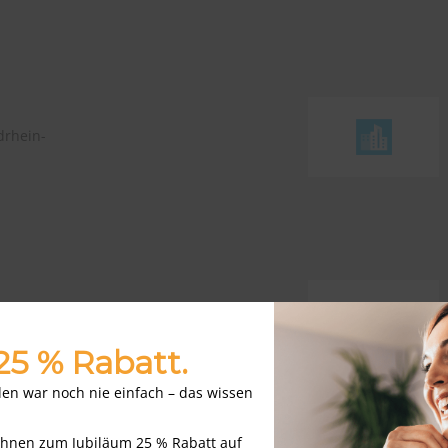
drhein-
n, Rheinland-
 25 % Rabatt.
nden war noch nie einfach – das wissen
Ihnen zum Jubiläum 25 % Rabatt auf