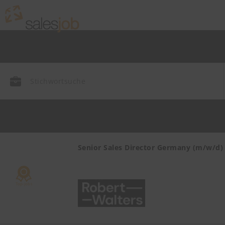
endienst
Senior Sales Director Germany (m/w/d)
mie,
ayern