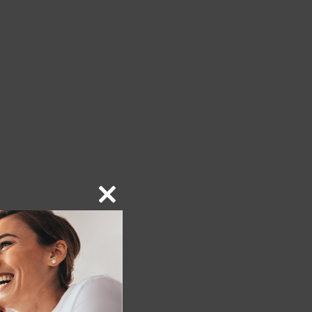
Close
this
module