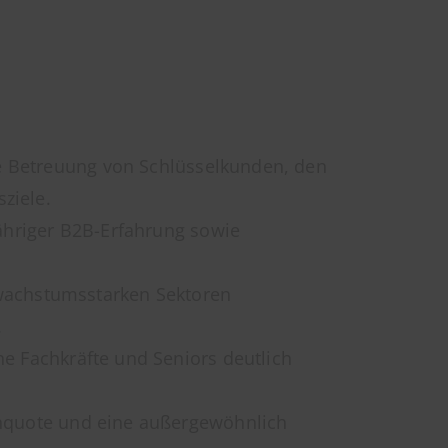
e Betreuung von Schlüsselkunden, den
ziele.
ähriger B2B-Erfahrung sowie
 wachstumsstarken Sektoren
.
ne Fachkräfte und Seniors deutlich
senquote und eine außergewöhnlich