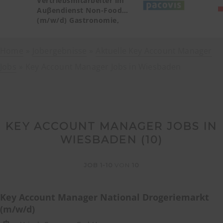
Vertriebsmitarbeiter im
Auβendienst Non-Food
(m/w/d) Gastronomie,
Catering, Deutschland
Teilgebiet Baden-
Home
Jobergebnisse
Württemberg PLZ 72, 77-79
Aktuelle Key Account Manager
Jobs
Key Account Manager Jobs in Wiesbaden
KEY ACCOUNT MANAGER JOBS IN
WIESBADEN (
10
)
JOB
1-10
VON
10
Key Account Manager National Drogeriemarkt
(m/w/d)