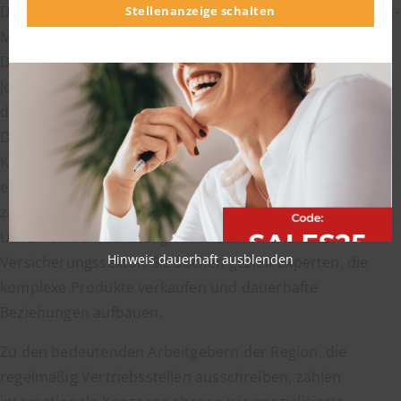
Die Wirtschaft in Wiesbaden und im angrenzenden Rhein-
Stellenanzeige schalten
Main-Gebiet lebt stark von wissensintensiven
Dienstleistungen. Das prägt direkt die Anforderungen an
Jobs als Key Account Manager. Karriere-Profile zeigen,
dass der Bedarf in Industrie, Technologie und
Dienstleistung besonders hoch ist, weil hier langfristige
Kundenpartnerschaften über den Geschäftserfolg
entscheiden (Quelle:
hays.de
). In Wiesbaden sitzen
zahlreiche Firmen aus der IT- und Softwarebranche, der
Unternehmensberatung sowie dem Finanz- und
Hinweis dauerhaft ausblenden
Versicherungssektor. Sie suchen gezielt Experten, die
komplexe Produkte verkaufen und dauerhafte
Beziehungen aufbauen.
Zu den bedeutenden Arbeitgebern der Region, die
regelmäßig Vertriebsstellen ausschreiben, zählen