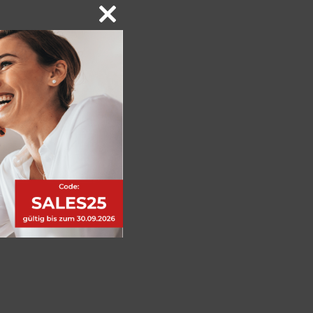
Close
this
module