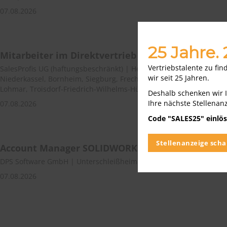
07.08.2026
25 Jahre.
Mitarbeiter im Direktvertrieb / Außendienst (m/
Vertriebstalente zu fi
SalesProfis UG (haftungsbeschränkt) | Hennef (Sieg), Bonn-Zentru
wir seit 25 Jahren.
Niederkassel, Bornheim, Siegburg, Frechen, Wesseling, Brühl, Kön
Lohmar, Troisdorf-Friedrich-Wilhelms-Hütte
Deshalb schenken wir 
Ihre nächste Stellenan
07.08.2026
Code "SALES25" einlös
Stellenanzeige scha
Account Manager SOLIDWORKS Software Lösunge
DPS Software GmbH | Unterschleißheim Seligenstadt Köln Langen
07.08.2026