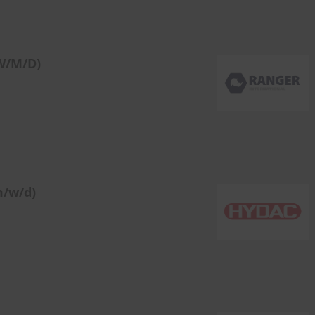
W/M/D)
m/w/d)