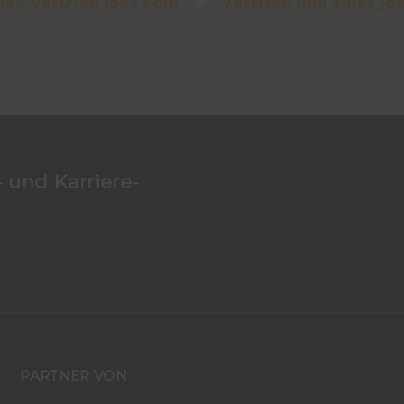
nee Vertrieb Jobs Köln
Vertrieb und Sales Jo
 und Karriere-
PARTNER VON