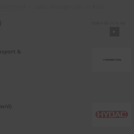
eutschland
Sales Manager Jobs in Köln
)
JOB
1-10
VON
43
msport &
/w/d)