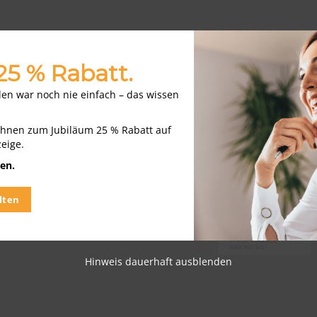
 25 % Rabatt.
w/d)
nden war noch nie einfach – das wissen
m, Euskirchen,
igswinter,
Ihnen zum Jubiläum 25 % Rabatt auf
zeige.
en.
lten
n Außendienst (w/m/d)
au Berlin
Hinweis dauerhaft ausblenden