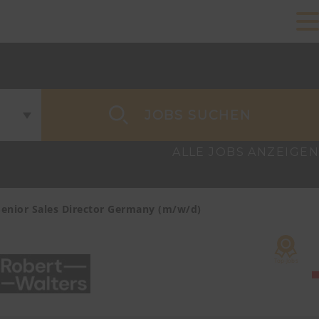
JOBS SUCHEN
ALLE JOBS ANZEIGEN
Senior Sales Director Germany (m/w/d)
Account Ma