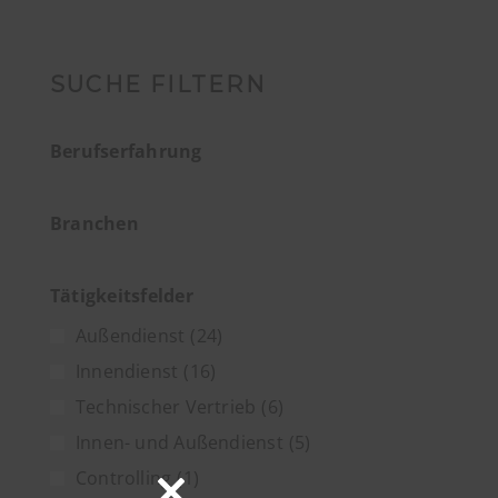
SUCHE FILTERN
Berufserfahrung
Branchen
Tätigkeitsfelder
Außendienst
(24)
Innendienst
(16)
Technischer Vertrieb
(6)
Innen- und Außendienst
(5)
Controlling
(1)