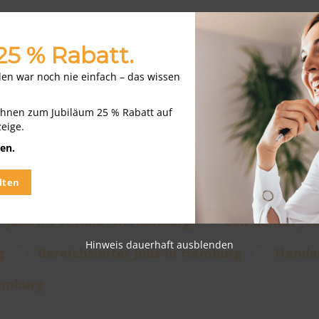
der Bundesagentur für Arbeit.
 25 % Rabatt.
nden war noch nie einfach – das wissen
Ihnen zum Jubiläum 25 % Rabatt auf
zeige.
IN HAMBURG
en.
lten
urg
Vertriebsinnendienst Jobs in Hamburg
Jobs im Verkauf in Hamburg
Call Center J
Hinweis dauerhaft ausblenden
g
Bereichsleiter Jobs in Hamburg
Handel
Hamburg