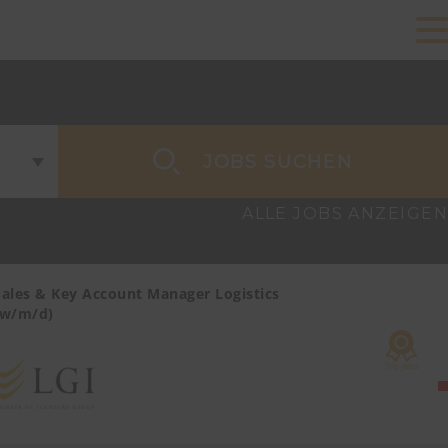
JOBS SUCHEN
ALLE JOBS ANZEIGEN
Sales & Key Account Manager Logistics
Sales & Ke
(w/m/d)
Care/MedTe