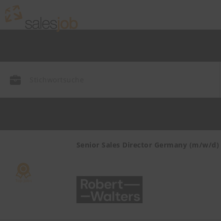
endienst
Senior Sales Director Germany (m/w/d)
mie,
ayern