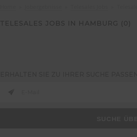
Home
Jobergebnisse
Telesales Jobs
Telesal
TELESALES JOBS IN HAMBURG (
0
)
ERHALTEN SIE ZU IHRER SUCHE PASSE
SUCHE ÜB