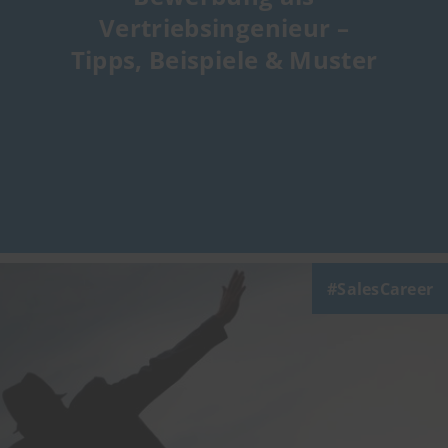
Vertriebsingenieur –
Tipps, Beispiele & Muster
SalesCareer