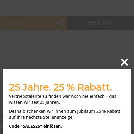
TEILEN
ZURÜCK
Close
this
modu
25 Jahre. 25 % Rabatt.
AKTUELLE VERTRIEB JOBS
Vertriebstalente zu finden war noch nie einfach – das
wissen wir seit 25 Jahren.
Social Media Manager & Creator (m/w/d)
Deshalb schenken wir Ihnen zum Jubiläum 25 % Rabatt
Munich Business School
auf Ihre nächste Stellenanzeige.
München
Code "SALES25" einlösen.
07.08.2026