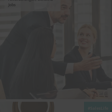
Jobs
SalesLife