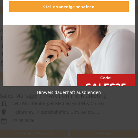
Stellenanzeige schalten
WEITEREMPFEHLEN
MERKEN
Außendienstmitarbeiter / Account Manager
Teamsport & Vereinsbetreuung (m/w/d)
eleven teamsports GmbH
bundesweit
07.08.2026
WEITEREMPFEHLEN
MERKEN
Hinweis dauerhaft ausblenden
Sales-Manager (m/w/d) Online-Marketing
.wtv Württemberger Medien GmbH & Co. KG
Heilbronn, Friedrichshafen, Ulm, Aalen,,...
07.08.2026
WEITEREMPFEHLEN
MERKEN