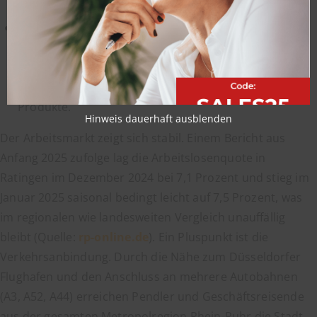
Vertrieb, oft mit internationaler Ausrichtung.
Mitsubishi Electric:
Der japanische
Technologiekonzern ist mit seiner Deutschland-
Zentrale in Ratingen vertreten und sucht regelmäßig
Vertriebsexperten für seine hoch spezialisierten
Produkte.
Hinweis dauerhaft ausblenden
Der Arbeitsmarkt zeigt sich stabil. Einem Bericht aus
Anfang 2025 zufolge lag die Arbeitslosenquote in
Ratingen im Dezember 2024 bei 7,1 Prozent und stieg im
Januar 2025 saisonal bedingt leicht auf 7,5 Prozent, was
im regionalen wie landesweiten Vergleich unauffällig
bleibt (Quelle:
rp-online.de
). Ein Pluspunkt ist die
Verkehrsanbindung. Durch die Nähe zum Düsseldorfer
Flughafen und den Anschluss an mehrere Autobahnen
(A3, A52, A44) erreichen Pendler und Geschäftsreisende
aus der gesamten Metropolregion Rhein-Ruhr die Stadt