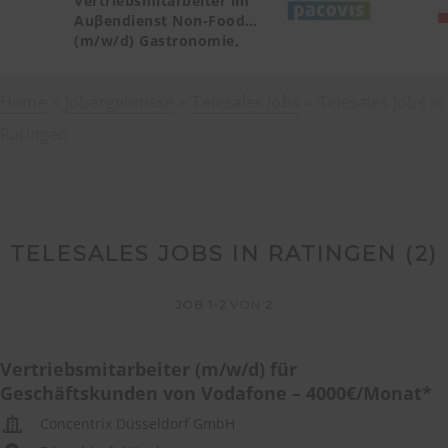
Vertriebsmitarbeiter im
Auβendienst Non-Food
(m/w/d) Gastronomie,
Catering, Deutschland
Teilgebiet Baden-
Home
Jobergebnisse
Württemberg PLZ 72, 77-79
Telesales Jobs
Telesales Jobs in
Ratingen
TELESALES JOBS IN RATINGEN (
2
)
JOB
1-2
VON
2
Vertriebsmitarbeiter (m/w/d) für
Geschäftskunden von Vodafone – 4000€/Monat*
Concentrix Düsseldorf GmbH